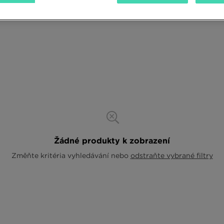
Žádné produkty k zobrazení
Změňte kritéria vyhledávání nebo
odstraňte vybrané filtry