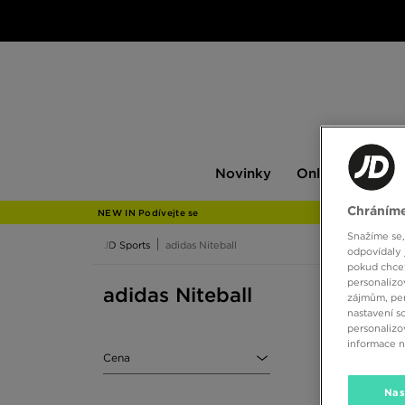
Novinky
Only
Pán
Novinky
Only at JD
P
at
JD
Chráníme
NEW IN Podívejte se
Snažíme se,
JD Sports
adidas Niteball
odpovídaly 
pokud chcet
personalizo
adidas Niteball
zájmům, per
nastavení s
personalizo
informace 
Cena
Nas