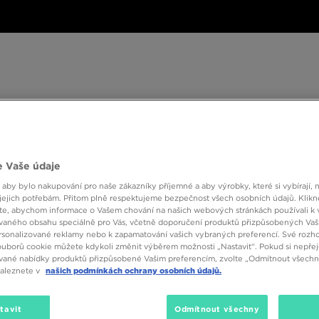
ské
Dámské
Dětské
Doplňky
Značky
ánské
Dámské
Dětské
Doplňky
Značky
Kol
 Vaše údaje
BESTSELLERS
 aby bylo nakupování pro naše zákazníky příjemné a aby výrobky, které si vybírají, 
jejich potřebám. Přitom plně respektujeme bezpečnost všech osobních údajů. Klikn
e, abychom informace o Vašem chování na našich webových stránkách používali k 
vaného obsahu speciálně pro Vás, včetně doporučení produktů přizpůsobených Va
sonalizované reklamy nebo k zapamatování vašich vybraných preferencí. Své rozho
ouborů cookie můžete kdykoli změnit výběrem možnosti „Nastavit“. Pokud si nepřej
vané nabídky produktů přizpůsobené Vašim preferencím, zvolte „Odmítnout všechny
naleznete v
našich podmínkách ochrany osobních údajů.
tavit
Odmítnout všechny