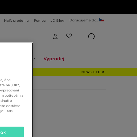
Doručujeme do...
Najít prodejnu
Pomoc
JD Blog
Explore
Výprodej
ekce
Explore
Výprodej
NEWSLETTER
nejlépe
ěte na „OK“,
vypracování
šim potřebám a
dnutí a
ete dostávat
“. Další
OK