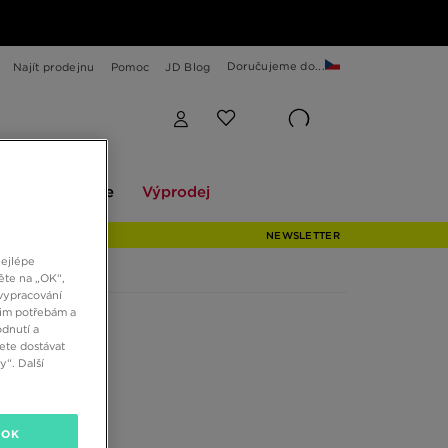
Doručujeme do...
Najít prodejnu
Pomoc
JD Blog
Explore
Výprodej
ekce
Explore
Výprodej
NEWSLETTER
nejlépe
ěte na „OK“,
vypracování
šim potřebám a
dnutí a
ete dostávat
“. Další
OK