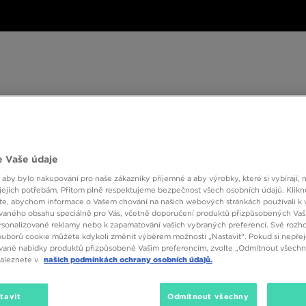
ské
Dámské
Dětské
Doplňky
Značky
ánské
Dámské
Dětské
Doplňky
Značky
Kol
 Vaše údaje
BESTSELLERS
 aby bylo nakupování pro naše zákazníky příjemné a aby výrobky, které si vybírají, 
jejich potřebám. Přitom plně respektujeme bezpečnost všech osobních údajů. Klikn
e, abychom informace o Vašem chování na našich webových stránkách používali k 
vaného obsahu speciálně pro Vás, včetně doporučení produktů přizpůsobených Va
sonalizované reklamy nebo k zapamatování vašich vybraných preferencí. Své rozho
ouborů cookie můžete kdykoli změnit výběrem možnosti „Nastavit“. Pokud si nepřej
vané nabídky produktů přizpůsobené Vašim preferencím, zvolte „Odmítnout všechny
naleznete v
našich podmínkách ochrany osobních údajů.
tavit
Odmítnout všechny