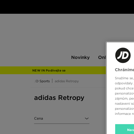
Novinky
Only
Pán
Novinky
Only at JD
P
at
JD
Chráníme
NEW IN Podívejte se
Snažíme se,
JD Sports
adidas Retropy
odpovídaly 
pokud chcet
personalizo
adidas Retropy
zájmům, per
nastavení s
personalizo
informace 
Cena
Nas