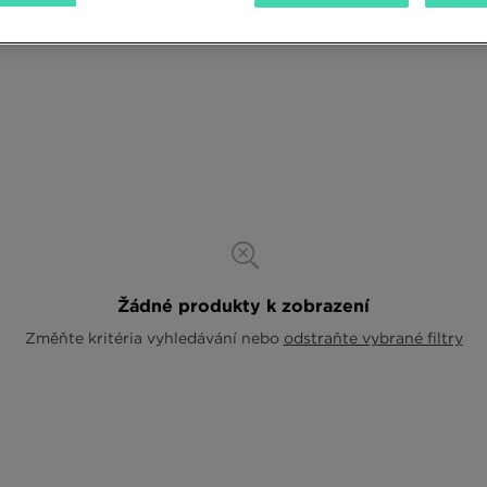
Žádné produkty k zobrazení
Změňte kritéria vyhledávání nebo
odstraňte vybrané filtry