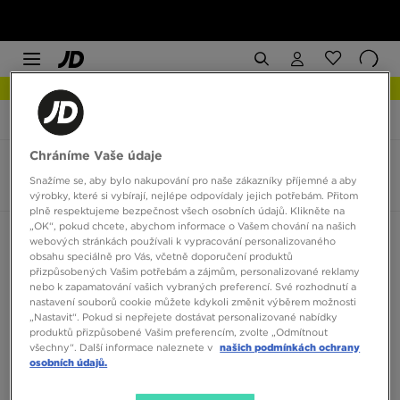
NEW IN Podívejte se
JD Sports
Asics Gel NYC Rugged
Chráníme Vaše údaje
Asics Gel NYC Rugged
Snažíme se, aby bylo nakupování pro naše zákazníky příjemné a aby
2 produkty
výrobky, které si vybírají, nejlépe odpovídaly jejich potřebám. Přitom
plně respektujeme bezpečnost všech osobních údajů. Klikněte na
„OK“, pokud chcete, abychom informace o Vašem chování na našich
Seřadit:
Doporučené
Filtrovat
webových stránkách používali k vypracování personalizovaného
obsahu speciálně pro Vás, včetně doporučení produktů
přizpůsobených Vašim potřebám a zájmům, personalizované reklamy
nebo k zapamatování vašich vybraných preferencí. Své rozhodnutí a
nastavení souborů cookie můžete kdykoli změnit výběrem možnosti
„Nastavit“. Pokud si nepřejete dostávat personalizované nabídky
produktů přizpůsobené Vašim preferencím, zvolte „Odmítnout
všechny“. Další informace naleznete v
našich podmínkách ochrany
osobních údajů.