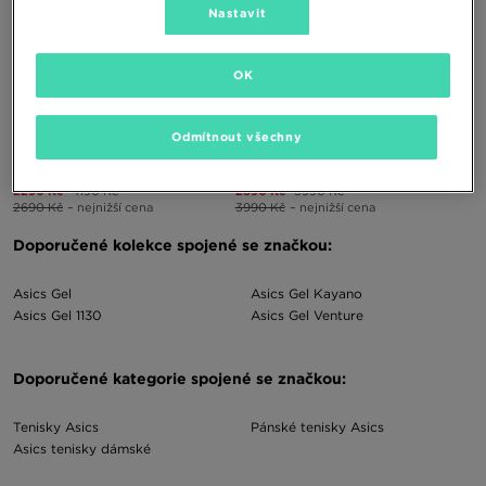
Nastavit
ONLY AT
OK
Odmítnout všechny
ASICS GEL-NYC RUGGED
ASICS NYC RUGGED
2290 Kč
4190 Kč
2890 Kč
3990 Kč
2690 Kč
– nejnižší cena
3990 Kč
– nejnižší cena
Doporučené kolekce spojené se značkou:
Asics Gel
Asics Gel Kayano
Asics Gel 1130
Asics Gel Venture
Doporučené kategorie spojené se značkou:
Tenisky Asics
Pánské tenisky Asics
Asics tenisky dámské