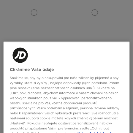
ADIDAS ADISTAR CONTROL 5
NEW BALANCE 740
Chráníme Vaše údaje
2699 Kč
2490 Kč
Snažíme se, aby bylo nakupování pro naše zákazníky příjemné a aby
výrobky, které si vybírají, nejlépe odpovídaly jejich potřebám. Přitom
plně respektujeme bezpečnost všech osobních údajů. Klikněte na
„OK“, pokud chcete, abychom informace o Vašem chování na našich
webových stránkách používali k vypracování personalizovaného
obsahu speciálně pro Vás, včetně doporučení produktů
přizpůsobených Vašim potřebám a zájmům, personalizované reklamy
nebo k zapamatování vašich vybraných preferencí. Své rozhodnutí a
nastavení souborů cookie můžete kdykoli změnit výběrem možnosti
„Nastavit“. Pokud si nepřejete dostávat personalizované nabídky
produktů přizpůsobené Vašim preferencím, zvolte „Odmítnout
ONLY AT