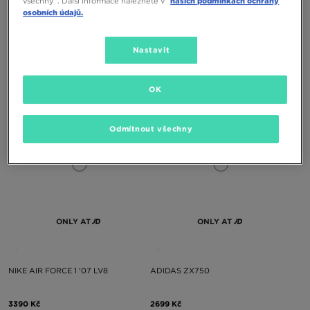
všechny“. Další informace naleznete v
našich podmínkách ochrany
osobních údajů.
NIKE AIR MAX 90
NEW BALANCE GR530
Nastavit
3790 Kč
1790 Kč
OK
Odmítnout všechny
ONLY AT
ONLY AT
NIKE AIR FORCE 1 '07 LV8
ADIDAS ZX750
3390 Kč
2699 Kč