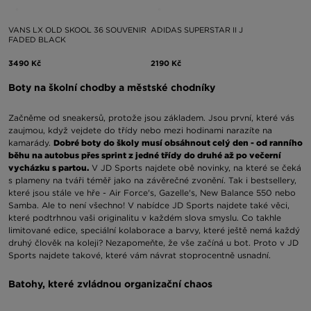
VANS LX OLD SKOOL 36 SOUVENIR
ADIDAS SUPERSTAR II J
FADED BLACK
3490 Kč
2190 Kč
Boty na školní chodby a městské chodníky
Začněme od sneakersů, protože jsou základem. Jsou první, které vás
zaujmou, když vejdete do třídy nebo mezi hodinami narazíte na
kamarády.
Dobré boty do školy musí obsáhnout celý den - od ranního
běhu na autobus přes sprint z jedné třídy do druhé až po večerní
vycházku s partou.
V JD Sports najdete obě novinky, na které se čeká
s plameny na tváři téměř jako na závěrečné zvonění. Tak i bestsellery,
které jsou stále ve hře - Air Force's, Gazelle's, New Balance 550 nebo
Samba. Ale to není všechno! V nabídce JD Sports najdete také věci,
které podtrhnou vaši originalitu v každém slova smyslu. Co takhle
limitované edice, speciální kolaborace a barvy, které ještě nemá každý
druhý člověk na koleji? Nezapomeňte, že vše začíná u bot. Proto v JD
Sports najdete takové, které vám návrat stoprocentně usnadní.
Batohy, které zvládnou organizační chaos