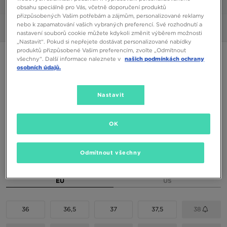
1/6
obsahu speciálně pro Vás, včetně doporučení produktů
přizpůsobených Vašim potřebám a zájmům, personalizované reklamy
nebo k zapamatování vašich vybraných preferencí. Své rozhodnutí a
Obrázky
360°
nastavení souborů cookie můžete kdykoli změnit výběrem možnosti
„Nastavit“. Pokud si nepřejete dostávat personalizované nabídky
produktů přizpůsobené Vašim preferencím, zvolte „Odmítnout
ON CLOUDSWIFT 4 AD
všechny“. Další informace naleznete v
našich podmínkách ochrany
osobních údajů.
2090 Kč
2390 Kč
-13%
(Nejnižší cena za posledních 30 dní)
Nastavit
4490 Kč
-53%
(Původní cena)
OK
Dostupné Barvy
Odmítnout všechny
Vyberte velikost
EU
US
36
36,5
37
37,5
38