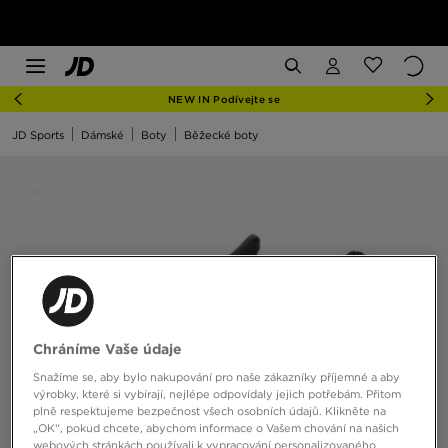
NEW IN Podívejte se
JD Sports
Dámské
Boty
Běžecké boty
Chráníme Vaše údaje
Snažíme se, aby bylo nakupování pro naše zákazníky příjemné a aby
výrobky, které si vybírají, nejlépe odpovídaly jejich potřebám. Přitom
plně respektujeme bezpečnost všech osobních údajů. Klikněte na
„OK“, pokud chcete, abychom informace o Vašem chování na našich
webových stránkách používali k vypracování personalizovaného