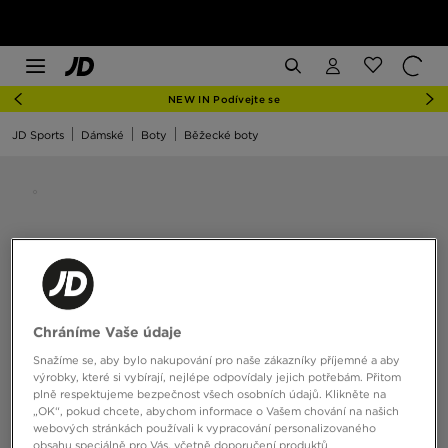
NEW IN Podívejte se
JD Sports
Dámské
Boty
Běžecké boty
Chráníme Vaše údaje
Snažíme se, aby bylo nakupování pro naše zákazníky příjemné a aby
výrobky, které si vybírají, nejlépe odpovídaly jejich potřebám. Přitom
plně respektujeme bezpečnost všech osobních údajů. Klikněte na
„OK“, pokud chcete, abychom informace o Vašem chování na našich
webových stránkách používali k vypracování personalizovaného
obsahu speciálně pro Vás, včetně doporučení produktů