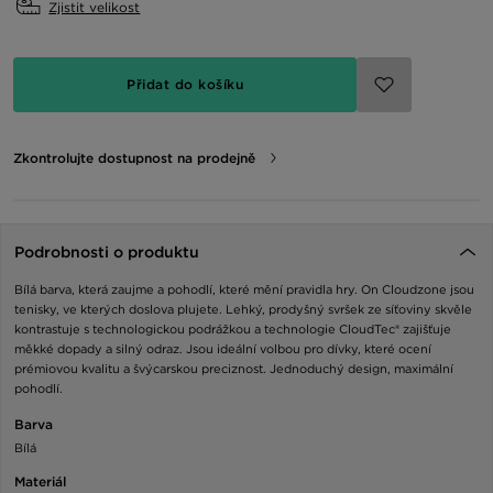
Zjistit velikost
Přidat do košíku
Zkontrolujte dostupnost na prodejně
Podrobnosti o produktu
Bílá barva, která zaujme a pohodlí, které mění pravidla hry. On Cloudzone jsou
tenisky, ve kterých doslova plujete. Lehký, prodyšný svršek ze síťoviny skvěle
kontrastuje s technologickou podrážkou a technologie CloudTec® zajišťuje
měkké dopady a silný odraz. Jsou ideální volbou pro dívky, které ocení
prémiovou kvalitu a švýcarskou preciznost. Jednoduchý design, maximální
pohodlí.
Barva
Bílá
Materiál