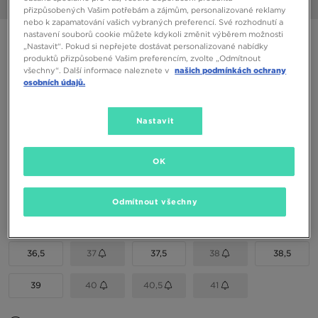
1/6
přizpůsobených Vašim potřebám a zájmům, personalizované reklamy
nebo k zapamatování vašich vybraných preferencí. Své rozhodnutí a
nastavení souborů cookie můžete kdykoli změnit výběrem možnosti
ON CLOUDZONE
„Nastavit“. Pokud si nepřejete dostávat personalizované nabídky
produktů přizpůsobené Vašim preferencím, zvolte „Odmítnout
všechny“. Další informace naleznete v
našich podmínkách ochrany
3190 Kč
osobních údajů.
3990 Kč
-20%
(Nejnižší cena za posledních 30 dní)
3990 Kč
-20%
(Původní cena)
Nastavit
Dostupné Barvy
OK
Vyberte velikost
Odmítnout všechny
EU
US
36,5
37
37,5
38
38,5
39
40
40,5
41