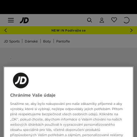
NEW IN Podívejte se
JD Sports
Dámské
Boty
Pantofle
Chráníme Vaše údaje
Snažíme se, aby bylo nakupování pro naše zákazníky příjemné a aby
výrobky, které si vybírají, nejlépe odpovídaly jejich potřebám. Přitom
plně respektujeme bezpečnost všech osobních údajů. Klikněte na
„OK“, pokud chcete, abychom informace o Vašem chování na našich
webových stránkách používali k vypracování personalizovaného
obsahu speciálně pro Vás, včetně doporučení produktů
přizpůsobených Vašim potřebám a zájmům, personalizované reklamy