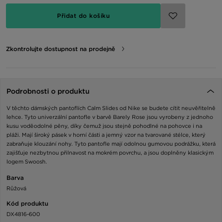
Přidat do košíku
Zkontrolujte dostupnost na prodejně
Podrobnosti o produktu
V těchto dámských pantoflích Calm Slides od Nike se budete cítit neuvěřitelně
lehce. Tyto univerzální pantofle v barvě Barely Rose jsou vyrobeny z jednoho
kusu voděodolné pěny, díky čemuž jsou stejně pohodlné na pohovce i na
pláži. Mají široký pásek v horní části a jemný vzor na tvarované stélce, který
zabraňuje klouzání nohy. Tyto pantofle mají odolnou gumovou podrážku, která
zajišťuje nezbytnou přilnavost na mokrém povrchu, a jsou doplněny klasickým
logem Swoosh.
Barva
Růžová
Kód produktu
DX4816-600