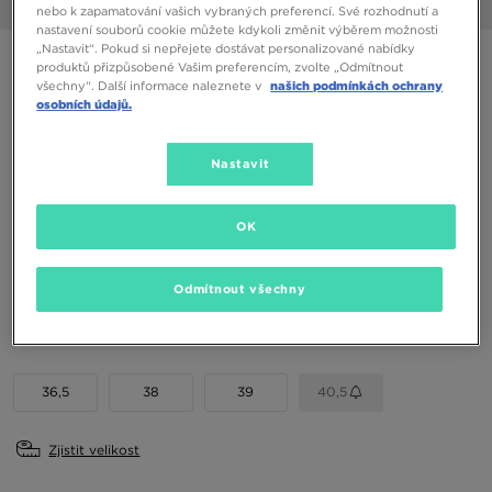
1/6
nebo k zapamatování vašich vybraných preferencí. Své rozhodnutí a
nastavení souborů cookie můžete kdykoli změnit výběrem možnosti
„Nastavit“. Pokud si nepřejete dostávat personalizované nabídky
NIKE CALM
produktů přizpůsobené Vašim preferencím, zvolte „Odmítnout
všechny“. Další informace naleznete v
našich podmínkách ochrany
osobních údajů.
990 Kč
1090 Kč
-9%
(Nejnižší cena za posledních 30 dní)
Nastavit
1290 Kč
-23%
(Původní cena)
Dostupné Barvy
OK
Odmítnout všechny
Vyberte velikost
EU
US
36,5
38
39
40,5
Zjistit velikost