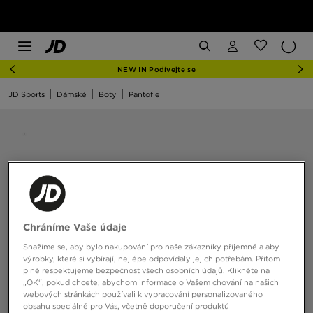
NEW IN Podívejte se
JD Sports
Dámské
Boty
Pantofle
Chráníme Vaše údaje
Snažíme se, aby bylo nakupování pro naše zákazníky příjemné a aby
výrobky, které si vybírají, nejlépe odpovídaly jejich potřebám. Přitom
plně respektujeme bezpečnost všech osobních údajů. Klikněte na
„OK“, pokud chcete, abychom informace o Vašem chování na našich
webových stránkách používali k vypracování personalizovaného
obsahu speciálně pro Vás, včetně doporučení produktů