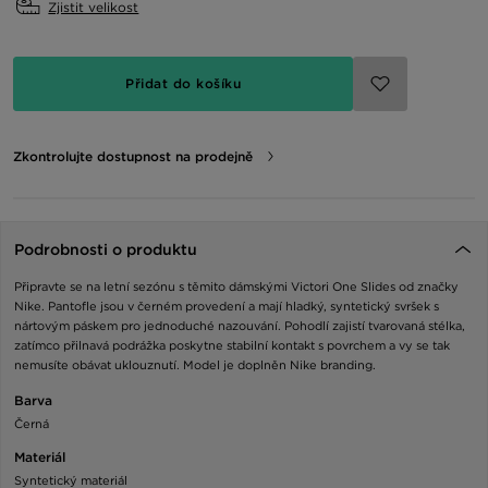
Zjistit velikost
Přidat do košíku
Zkontrolujte dostupnost na prodejně
Podrobnosti o produktu
Připravte se na letní sezónu s těmito dámskými Victori One Slides od značky
Nike. Pantofle jsou v černém provedení a mají hladký, syntetický svršek s
nártovým páskem pro jednoduché nazouvání. Pohodlí zajistí tvarovaná stélka,
zatímco přilnavá podrážka poskytne stabilní kontakt s povrchem a vy se tak
nemusíte obávat uklouznutí. Model je doplněn Nike branding.
Barva
Černá
Materiál
Syntetický materiál