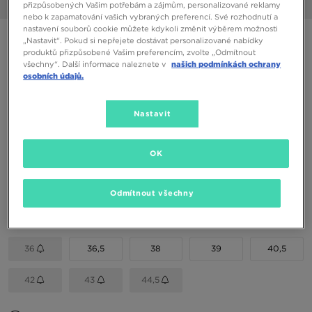
1/6
přizpůsobených Vašim potřebám a zájmům, personalizované reklamy
nebo k zapamatování vašich vybraných preferencí. Své rozhodnutí a
nastavení souborů cookie můžete kdykoli změnit výběrem možnosti
NIKE VICTORI ONE SLIDE
„Nastavit“. Pokud si nepřejete dostávat personalizované nabídky
produktů přizpůsobené Vašim preferencím, zvolte „Odmítnout
všechny“. Další informace naleznete v
našich podmínkách ochrany
790 Kč
osobních údajů.
890 Kč
-11%
(Nejnižší cena za posledních 30 dní)
890 Kč
-11%
(Původní cena)
Nastavit
Dostupné Barvy
OK
Vyberte velikost
Odmítnout všechny
EU
US
36
36,5
38
39
40,5
42
43
44,5