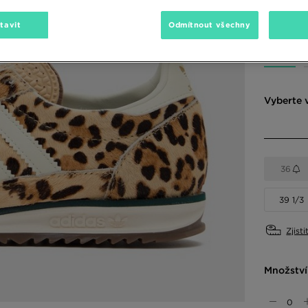
2690 Kč
tavit
Odmítnout všechny
Dostupné
Vyberte v
36
39 1/3
Zjisti
Množství