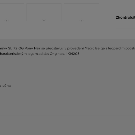
Zkontroluj
nisky SL 72 OG Pony Hair se představují v provedení Magic Beige s leopardím potiske
harakteristickým logem adidas Originals. | KI4205
a: pěna