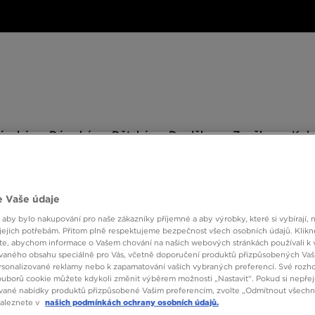
ské
Dámské
Dětské
Doplňky
Značky
ánské
Dámské
Dětské
Doplňky
Značky
Kol
BESTSELLERS
 Vaše údaje
 aby bylo nakupování pro naše zákazníky příjemné a aby výrobky, které si vybírají, 
jejich potřebám. Přitom plně respektujeme bezpečnost všech osobních údajů. Klikn
ADIDA
e, abychom informace o Vašem chování na našich webových stránkách používali k 
vaného obsahu speciálně pro Vás, včetně doporučení produktů přizpůsobených Va
sonalizované reklamy nebo k zapamatování vašich vybraných preferencí. Své rozho
ouborů cookie můžete kdykoli změnit výběrem možnosti „Nastavit“. Pokud si nepřej
1690 
vané nabídky produktů přizpůsobené Vašim preferencím, zvolte „Odmítnout všechny
naleznete v
našich podmínkách ochrany osobních údajů.
1890 Kč
-