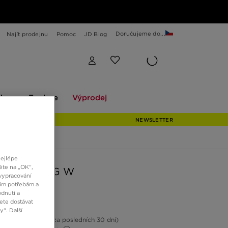
Doručujeme do...
Najít prodejnu
Pomoc
JD Blog
Explore
Výprodej
ekce
Explore
Výprodej
NEWSLETTER
nejlépe
ěte na „OK“,
S SL 72 OG W
vypracování
šim potřebám a
dnutí a
ete dostávat
Kč
“. Další
11%
(Nejnižší cena za posledních 30 dní)