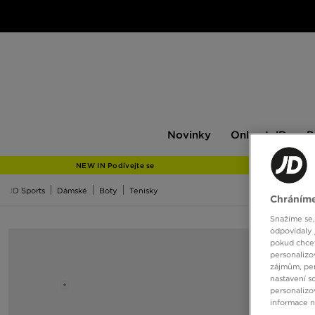
Novinky
Only
Pán
Novinky
Only at JD
P
at
JD
NEW IN Podívejte se
JD Sports
Dámské
Boty
Tenisky
Chráníme
Snažíme se,
odpovídaly 
pokud chcet
personalizo
zájmům, per
nastavení s
personalizo
informace 