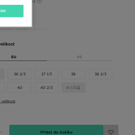
-37%
(Původní cena)
OK
 barvy
elikost
EU
US
36 2/3
37 1/3
38
38 2/3
40
40 2/3
41 1/3
t velikost
Přidat do košíku