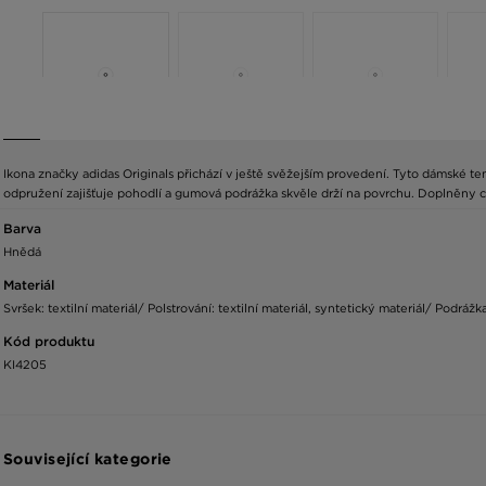
Ikona značky adidas Originals přichází v ještě svěžejším provedení. Tyto dámské te
odpružení zajišťuje pohodlí a gumová podrážka skvěle drží na povrchu. Doplněny c
Barva
Hnědá
Materiál
Svršek: textilní materiál/ Polstrování: textilní materiál, syntetický materiál/ Podrážk
Kód produktu
KI4205
Související kategorie