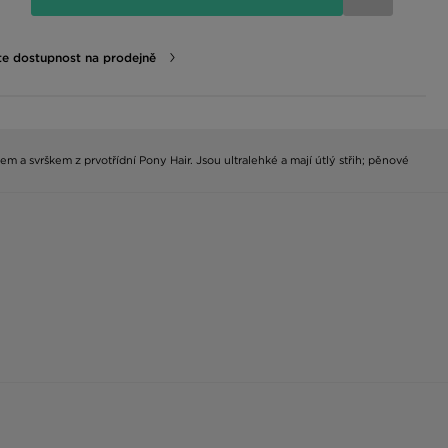
te dostupnost na prodejně
m a svrškem z prvotřídní Pony Hair. Jsou ultralehké a mají útlý střih; pěnové