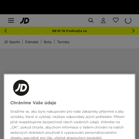
NEW IN Podívejte se
JD Sports
Dámské
Boty
Tenisky
Chráníme Vaše údaje
Snažíme se, aby bylo nakupování pro naše zákazníky příjemné a aby
výrobky, které si vybírají, nejlépe odpovídaly jejich potřebám. Přitom
plně respektujeme bezpečnost všech osobních údajů. Klikněte na
„OK“, pokud chcete, abychom informace o Vašem chování na našich
webových stránkách používali k vypracování personalizovaného
obsahu speciálně pro Vás, včetně doporučení produktů