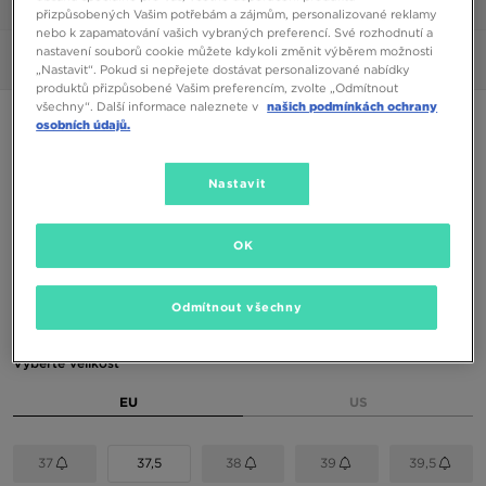
1/6
přizpůsobených Vašim potřebám a zájmům, personalizované reklamy
nebo k zapamatování vašich vybraných preferencí. Své rozhodnutí a
nastavení souborů cookie můžete kdykoli změnit výběrem možnosti
Obrázky
360°
„Nastavit“. Pokud si nepřejete dostávat personalizované nabídky
produktů přizpůsobené Vašim preferencím, zvolte „Odmítnout
všechny“. Další informace naleznete v
našich podmínkách ochrany
ASICS GEL-NYC
osobních údajů.
3190 Kč
Nastavit
3790 Kč
-16%
(Nejnižší cena za posledních 30 dní)
3790 Kč
-16%
(Původní cena)
OK
Dostupné Barvy
Odmítnout všechny
Vyberte velikost
EU
US
37
37,5
38
39
39,5