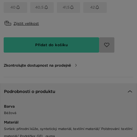
40
40,5
41,5
42
Zjistit velikost
Přidat do košíku
Zkontrolujte dostupnost na prodejně
Podrobnosti o produktu
Barva
Béžová
Materiál
Svršek: přírodní kůže, syntetický materiál, textilní materiál/ Polstrování: textilní
materiál/ Podrážka: GEL, guma