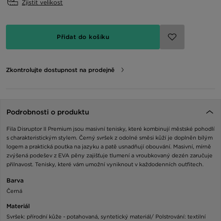
Zjistit velikost
Přidat do košíku
Zkontrolujte dostupnost na prodejně
Podrobnosti o produktu
Fila Disruptor II Premium jsou masivní tenisky, které kombinují městské pohodlí
s charakteristickým stylem. Černý svršek z odolné směsi kůží je doplněn bílým
logem a praktická poutka na jazyku a patě usnadňují obouvání. Masivní, mírně
zvýšená podešev z EVA pěny zajišťuje tlumení a vroubkovaný dezén zaručuje
přilnavost. Tenisky, které vám umožní vyniknout v každodenních outfitech.
Barva
Černá
Materiál
Svršek: přírodní kůže - potahovaná, syntetický materiál/ Polstrování: textilní