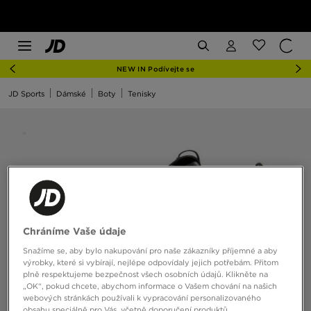
NEW IN Podívejte se
JD Sports
Dámské
Boty
Tenisky
Chráníme Vaše údaje
Snažíme se, aby bylo nakupování pro naše zákazníky příjemné a aby
výrobky, které si vybírají, nejlépe odpovídaly jejich potřebám. Přitom
plně respektujeme bezpečnost všech osobních údajů. Klikněte na
„OK“, pokud chcete, abychom informace o Vašem chování na našich
webových stránkách používali k vypracování personalizovaného
obsahu speciálně pro Vás, včetně doporučení produktů