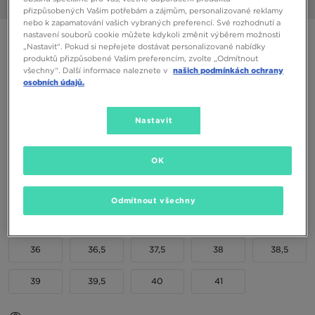
1/6
přizpůsobených Vašim potřebám a zájmům, personalizované reklamy
nebo k zapamatování vašich vybraných preferencí. Své rozhodnutí a
nastavení souborů cookie můžete kdykoli změnit výběrem možnosti
FILA DISRUPTOR II PREMIUM
„Nastavit“. Pokud si nepřejete dostávat personalizované nabídky
produktů přizpůsobené Vašim preferencím, zvolte „Odmítnout
všechny“. Další informace naleznete v
našich podmínkách ochrany
1490 Kč
osobních údajů.
1690 Kč
-12%
(Nejnižší cena za posledních 30 dní)
2690 Kč
-45%
(Původní cena)
Nastavit
Dostupné Barvy
Černá
OK
Vyberte velikost
Odmítnout všechny
EU
US
36
36,5
37,5
38
38,5
39
39,5
40
41