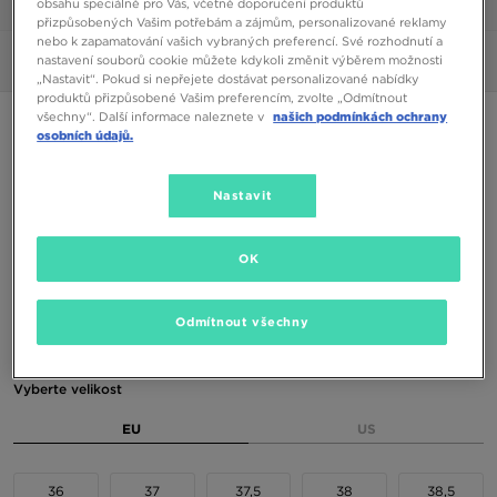
obsahu speciálně pro Vás, včetně doporučení produktů
1/6
přizpůsobených Vašim potřebám a zájmům, personalizované reklamy
nebo k zapamatování vašich vybraných preferencí. Své rozhodnutí a
nastavení souborů cookie můžete kdykoli změnit výběrem možnosti
Obrázky
360°
„Nastavit“. Pokud si nepřejete dostávat personalizované nabídky
produktů přizpůsobené Vašim preferencím, zvolte „Odmítnout
všechny“. Další informace naleznete v
našich podmínkách ochrany
NEW BALANCE 740
osobních údajů.
2090 Kč
Nastavit
Dostupné Barvy
OK
Odmítnout všechny
Vyberte velikost
EU
US
36
37
37,5
38
38,5