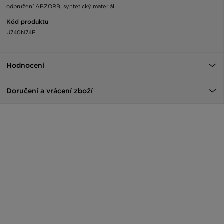
odpružení ABZORB, syntetický materiál
Kód produktu
U740N74F
Hodnocení
Doručení a vrácení zboží