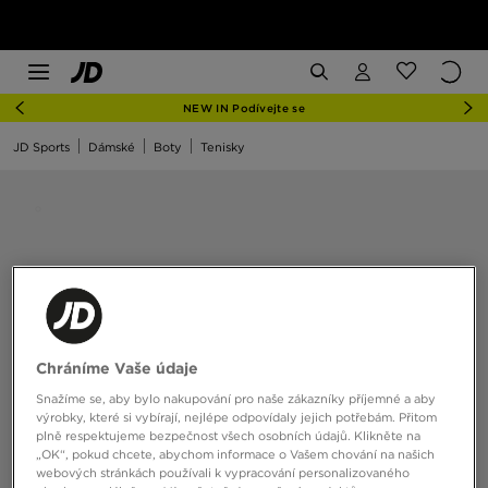
NEW IN Podívejte se
JD Sports
Dámské
Boty
Tenisky
Chráníme Vaše údaje
Snažíme se, aby bylo nakupování pro naše zákazníky příjemné a aby
výrobky, které si vybírají, nejlépe odpovídaly jejich potřebám. Přitom
plně respektujeme bezpečnost všech osobních údajů. Klikněte na
„OK“, pokud chcete, abychom informace o Vašem chování na našich
webových stránkách používali k vypracování personalizovaného