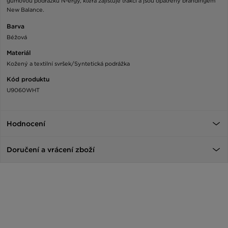
gumovou podrážku N-ergy, která zajišťuje trakci a jsou opatřeny brandingem
New Balance.
Barva
Béžová
Materiál
Kožený a textilní svršek/Syntetická podrážka
Kód produktu
U9060WHT
Hodnocení
Doručení a vrácení zboží