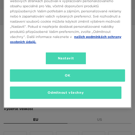
webových stránkách používali k vypracování personalizovaného
1/6
obsahu speciálně pro Vás, včetně doporučení produktů
přizpůsobených Vašim potřebám a zájmům, personalizované reklamy
nebo k zapamatování vašich vybraných preferencí. Své rozhodnutí a
Obrázky
360°
nastavení souborů cookie můžete kdykoli změnit výběrem možnosti
„Nastavit“. Pokud si nepřejete dostávat personalizované nabídky
produktů přizpůsobené Vašim preferencím, zvolte „Odmítnout
Speciální produkt
všechny“. Další informace naleznete v
našich podmínkách ochrany
osobních údajů.
NEW BALANCE 9060
Nastavit
4790 Kč
OK
Dostupné Barvy
Odmítnout všechny
Vyberte velikost
EU
US