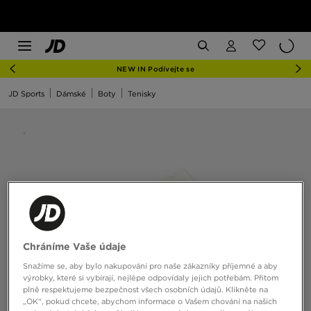
NEW IN Podívejte se
JD Sports
Dámské
Boty
Tenisky
Chráníme Vaše údaje
Snažíme se, aby bylo nakupování pro naše zákazníky příjemné a aby
výrobky, které si vybírají, nejlépe odpovídaly jejich potřebám. Přitom
plně respektujeme bezpečnost všech osobních údajů. Klikněte na
„OK“, pokud chcete, abychom informace o Vašem chování na našich