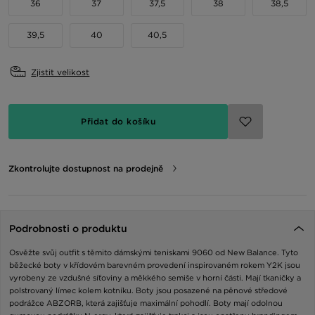
36
37
37,5
38
38,5
39,5
40
40,5
Zjistit velikost
Přidat do košíku
Zkontrolujte dostupnost na prodejně
Podrobnosti o produktu
Osvěžte svůj outfit s těmito dámskými teniskami 9060 od New Balance. Tyto
běžecké boty v křídovém barevném provedení inspirovaném rokem Y2K jsou
vyrobeny ze vzdušné síťoviny a měkkého semiše v horní části. Mají tkaničky a
polstrovaný límec kolem kotníku. Boty jsou posazené na pěnové středové
podrážce ABZORB, která zajišťuje maximální pohodlí. Boty mají odolnou