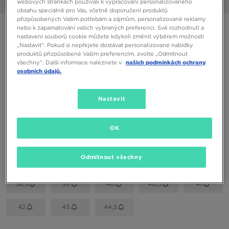
webových stránkách používali k vypracování personalizovaného
1/6
obsahu speciálně pro Vás, včetně doporučení produktů
přizpůsobených Vašim potřebám a zájmům, personalizované reklamy
NIKE AIR HUARACHE
nebo k zapamatování vašich vybraných preferencí. Své rozhodnutí a
nastavení souborů cookie můžete kdykoli změnit výběrem možnosti
„Nastavit“. Pokud si nepřejete dostávat personalizované nabídky
produktů přizpůsobené Vašim preferencím, zvolte „Odmítnout
2190 Kč
všechny“. Další informace naleznete v
našich podmínkách ochrany
osobních údajů.
Dostupné Barvy
Růžová
Nastavit
Vyberte velikost
OK
EU
US
Odmítnout všechny
35,5
36
36,5
37,5
38
38,5
39
40
40,5
41
42
43
44,5