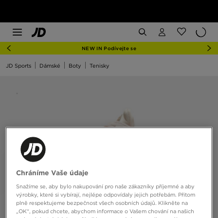
NEW IN Podívejte se
JD Sports
Dámské
Boty
Tenisky
Chráníme Vaše údaje
Snažíme se, aby bylo nakupování pro naše zákazníky příjemné a aby
výrobky, které si vybírají, nejlépe odpovídaly jejich potřebám. Přitom
plně respektujeme bezpečnost všech osobních údajů. Klikněte na
„OK“, pokud chcete, abychom informace o Vašem chování na našich