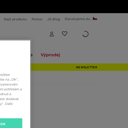
Doručujeme do...
Najít prodejnu
Pomoc
JD Blog
Explore
Výprodej
ekce
Explore
Výprodej
NEWSLETTER
nejlépe
ěte na „OK“,
vypracování
šim potřebám a
dnutí a
ete dostávat
“. Další
OK