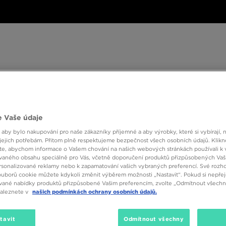
ské
Dámské
Dětské
Doplňky
Značky
ánské
Dámské
Dětské
Doplňky
Značky
Kol
 Vaše údaje
BESTSELLERS
 aby bylo nakupování pro naše zákazníky příjemné a aby výrobky, které si vybírají, 
jejich potřebám. Přitom plně respektujeme bezpečnost všech osobních údajů. Klikn
e, abychom informace o Vašem chování na našich webových stránkách používali k 
vaného obsahu speciálně pro Vás, včetně doporučení produktů přizpůsobených Va
sonalizované reklamy nebo k zapamatování vašich vybraných preferencí. Své rozho
ouborů cookie můžete kdykoli změnit výběrem možnosti „Nastavit“. Pokud si nepřej
vané nabídky produktů přizpůsobené Vašim preferencím, zvolte „Odmítnout všechny
naleznete v
našich podmínkách ochrany osobních údajů.
tavit
Odmítnout všechny