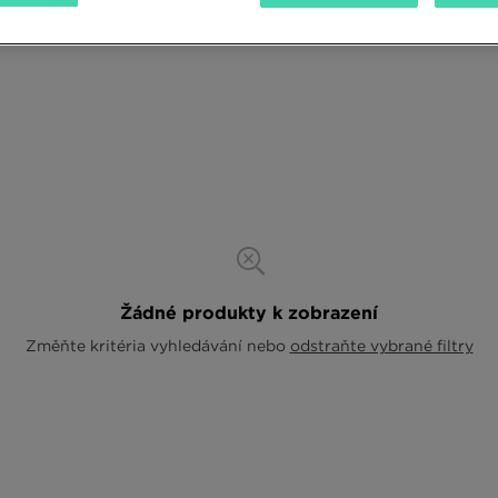
Žádné produkty k zobrazení
Změňte kritéria vyhledávání nebo
odstraňte vybrané filtry