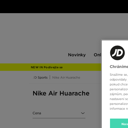
Novinky
Only
Pán
Novinky
Only at JD
P
at
JD
Chráníme
NEW IN Podívejte se
Snažíme se,
JD Sports
Nike Air Huarache
odpovídaly 
pokud chcet
personalizo
Nike Air Huarache
zájmům, per
nastavení s
personalizo
informace 
Cena
Nas