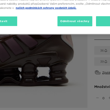
vané nabídky produktů přizpůsobené Vašim preferencím, zvolte „Odmítnout všechny
naleznete v
našich podmínkách ochrany osobních údajů.
Dostupné
Hnědá
tavit
Odmítnout všechny
Vyberte v
36
39
Zjisti
Množství