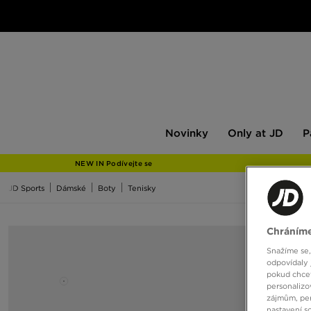
Novinky
Only
Pán
Novinky
Only at JD
P
at
JD
NEW IN Podívejte se
JD Sports
Dámské
Boty
Tenisky
Chráníme
Snažíme se,
odpovídaly 
pokud chcet
personalizo
zájmům, per
nastavení s