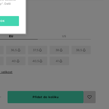
“. Další
 barvy
OK
elikost
EU
US
36,5
37,5
38
38,5
40
40,5
41
t velikost
Přidat do košíku