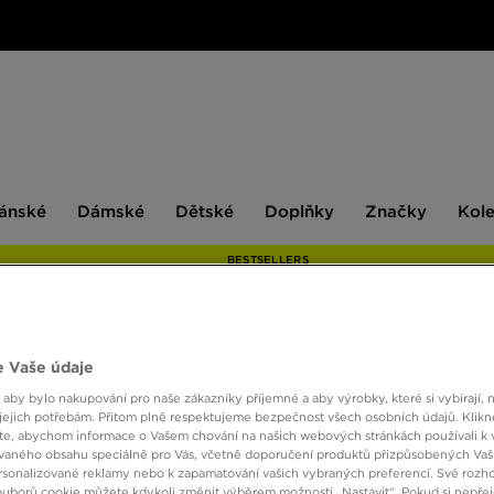
ské
Dámské
Dětské
Doplňky
Značky
ánské
Dámské
Dětské
Doplňky
Značky
Kol
BESTSELLERS
 Vaše údaje
NIKE 
 aby bylo nakupování pro naše zákazníky příjemné a aby výrobky, které si vybírají, 
jejich potřebám. Přitom plně respektujeme bezpečnost všech osobních údajů. Klikn
e, abychom informace o Vašem chování na našich webových stránkách používali k 
2590 
vaného obsahu speciálně pro Vás, včetně doporučení produktů přizpůsobených Va
sonalizované reklamy nebo k zapamatování vašich vybraných preferencí. Své rozho
ouborů cookie můžete kdykoli změnit výběrem možnosti „Nastavit“. Pokud si nepřej