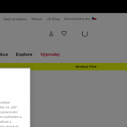
Doručujeme do...
Najít prodejnu
Pomoc
JD Blog
Explore
Výprodej
ekce
Explore
Výprodej
NEWSLETTER
W SHOX TL
nejlépe
ěte na „OK“,
vypracování
Kč
šim potřebám a
dnutí a
ete dostávat