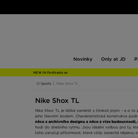
Novinky
Only
Pán
Novinky
Only at JD
P
at
JD
NEW IN Podívejte se
JD Sports
Nike Shox TL
Nike Shox TL
Nike Shox TL je těžké zaměnit s čímkoli jiným – a o to p
jeho hlavním bodem. Charakteristická konstrukce podrá
něco z archívního designu a něco z vize budoucnosti, 
hodí do dnešního rytmu. Jsou ideální volbou pro ty, kteř
toho zaručují přítomnost, která vždy zanechá nějakou s