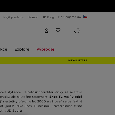
Doručujeme do...
Najít prodejnu
Pomoc
JD Blog
Explore
Výprodej
ekce
Explore
Výprodej
NEWSLETTER
elé stylizace. Je natolik charakteristický, že se stává
enisky, ale skutečné statement.
Shox TL mají v sobě
í z estetiky přelomu let 2000 a zároveň se perfektně
 „příliš“. Nike Shox TL neslibují univerzálnost. Místo
ti v JD Sports.