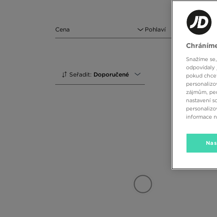
Cena
Pohlaví
Chráníme
Snažíme se,
odpovídaly 
Seřadit:
Doporučené
pokud chcet
personalizo
zájmům, per
nastavení s
personalizo
informace 
Nas