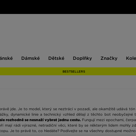
ské
Dámské
Dětské
Doplňky
Značky
ánské
Dámské
Dětské
Doplňky
Značky
Kol
BESTSELLERS
rávě jde. Je to model, který se neztrácí v pozadí, ale okamžitě udává tón c
žky, dynamické linie a technický vzhled dělají z těchto bot neobyčejné t
ale rozhodně se nesnaží vybrat jednu cestu.
Fungují mezi epochami, čerpaj
í mají rádi výrazné, netradiční věci, které by se některým lidem mohly zdát
topu. Je to právě to, co hledáte? Podívejte se na všechny dostupné možnos