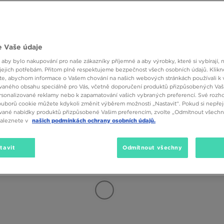
Velikost
Barva
 Vaše údaje
 aby bylo nakupování pro naše zákazníky příjemné a aby výrobky, které si vybírají, 
jejich potřebám. Přitom plně respektujeme bezpečnost všech osobních údajů. Klikn
e, abychom informace o Vašem chování na našich webových stránkách používali k 
vaného obsahu speciálně pro Vás, včetně doporučení produktů přizpůsobených Va
sonalizované reklamy nebo k zapamatování vašich vybraných preferencí. Své rozho
ouborů cookie můžete kdykoli změnit výběrem možnosti „Nastavit“. Pokud si nepřej
vané nabídky produktů přizpůsobené Vašim preferencím, zvolte „Odmítnout všechny
naleznete v
našich podmínkách ochrany osobních údajů.
tavit
Odmítnout všechny