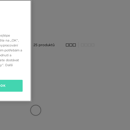
nejlépe
ěte na „OK“,
25 produktů
vypracování
šim potřebám a
dnutí a
ete dostávat
“. Další
OK