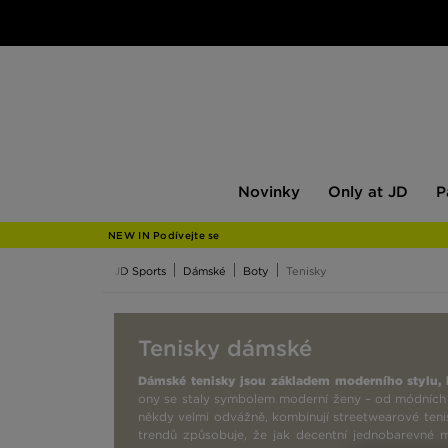
Novinky
Only
Pán
Novinky
Only at JD
P
at
JD
NEW IN Podívejte se
JD Sports
Dámské
Boty
Tenisky
Tenisky dámské
Dámské tenisky jsou základem moderního stylu, k
ony se staly symbolem moderní ženy – od módních př
někdy velmi odvážně, kombinují streetwearové teni
trendů způsobuje, že jak decentní jednobarevné mo