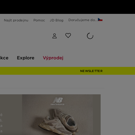
Doručujeme do...
Najít prodejnu
Pomoc
JD Blog
Explore
Výprodej
ekce
Explore
Výprodej
NEWSLETTER
ě
é,
 a
ta