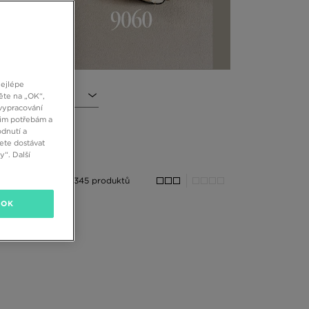
nejlépe
l
ěte na „OK“,
vypracování
šim potřebám a
dnutí a
ete dostávat
“. Další
345 produktů
OK