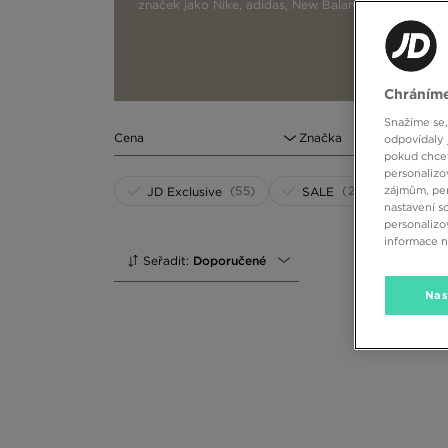
značek jako Nike, adidas, New Balance nebo Jordan,
Chráníme
Snažíme se,
Cena
Značka
odpovídaly 
pokud chcet
personalizo
(55)
(257)
zájmům, per
JD Exclusive
SALE
nastavení s
personalizo
informace 
Seřadit:
Doporučené
Nas