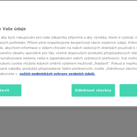
 kde záleží na designu, pohodlí a výrazném vzhledu.
 Vaše údaje
 aby bylo nakupování pro naše zákazníky příjemné a aby výrobky, které si vybírají, 
Velikost
Barva
Materiá
jejich potřebám. Přitom plně respektujeme bezpečnost všech osobních údajů. Klikn
e, abychom informace o Vašem chování na našich webových stránkách používali k 
vaného obsahu speciálně pro Vás, včetně doporučení produktů přizpůsobených Va
sonalizované reklamy nebo k zapamatování vašich vybraných preferencí. Své rozho
ouborů cookie můžete kdykoli změnit výběrem možnosti „Nastavit“. Pokud si nepřej
vané nabídky produktů přizpůsobené Vašim preferencím, zvolte „Odmítnout všechny
naleznete v
našich podmínkách ochrany osobních údajů.
tavit
Odmítnout všechny