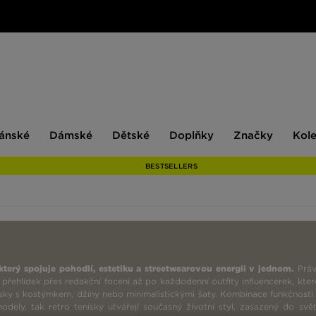
ské
Dámské
Dětské
Doplňky
Značky
ánské
Dámské
Dětské
Doplňky
Značky
Kol
BESTSELLERS
terý spojuje pohodlí, estetiku a streetwearovou energii v jednom.
Práv
ehlídek přes redakční focení až po každodenní outfity influencerek, kter
sky s kostýmkem, džíny nebo minimalistickými šaty. Kombinace funkčnosti
dely, tak retro tenisky utvářejí současný životní styl, zasazený do svě