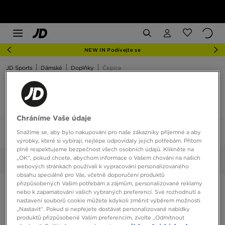
NEW IN Podívejte se
JD Sports
Dámské
Doplňky
Čepice
adidas čepice zimní dámské
3 produkty
Chráníme Vaše údaje
Snažíme se, aby bylo nakupování pro naše zákazníky příjemné a aby
Seřadit:
Doporučené
Filtrovat
1
výrobky, které si vybírají, nejlépe odpovídaly jejich potřebám. Přitom
plně respektujeme bezpečnost všech osobních údajů. Klikněte na
„OK“, pokud chcete, abychom informace o Vašem chování na našich
adidas
Vybrané:
Smazat vše
webových stránkách používali k vypracování personalizovaného
obsahu speciálně pro Vás, včetně doporučení produktů
přizpůsobených Vašim potřebám a zájmům, personalizované reklamy
nebo k zapamatování vašich vybraných preferencí. Své rozhodnutí a
nastavení souborů cookie můžete kdykoli změnit výběrem možnosti
„Nastavit“. Pokud si nepřejete dostávat personalizované nabídky
produktů přizpůsobené Vašim preferencím, zvolte „Odmítnout