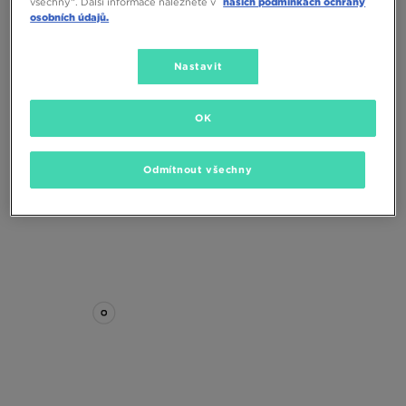
všechny“. Další informace naleznete v
našich podmínkách ochrany
osobních údajů.
Nastavit
OK
ADIDAS ČEPICE ZIMNÍ EV.IC BEANIE
ADIDAS ČEPICE ZIMNÍ EV.IC BEANIE
Odmítnout všechny
690 Kč
350 Kč