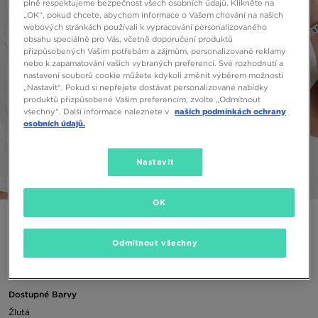
plně respektujeme bezpečnost všech osobních údajů. Klikněte na
„OK“, pokud chcete, abychom informace o Vašem chování na našich
webových stránkách používali k vypracování personalizovaného
obsahu speciálně pro Vás, včetně doporučení produktů
přizpůsobených Vašim potřebám a zájmům, personalizované reklamy
nebo k zapamatování vašich vybraných preferencí. Své rozhodnutí a
nastavení souborů cookie můžete kdykoli změnit výběrem možnosti
„Nastavit“. Pokud si nepřejete dostávat personalizované nabídky
produktů přizpůsobené Vašim preferencím, zvolte „Odmítnout
všechny“. Další informace naleznete v
našich podmínkách ochrany
osobních údajů.
Nastavit
1/4
OK
NIKE ČEPICE NIKE CLUB
Odmítnout všechny
290 Kč
Dostupné Barvy
Žlutá