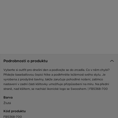
Podrobnosti o produktu
Vyberte si outfit pro dnešní den a podívejte se do zrcadla. Co v něm chybí?
Přidejte baseballovou čepici Nike a podtrhněte ležérnost svého stylu. Je
vyrobena z prodyšné bavlny, takže zaručuje pohodlné nošení, zatímco
nastavení v zadní části kšiltovky umožňuje přizpůsobení na míru. Na přední
straně, nad kšiltem, se nachází ikonické logo se Swooshem. | FB5368-700
Barva
Žlutá
Kód produktu
FB5368-700