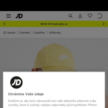
NEW IN Podívejte se
JD Sports
Dámské
Doplňky
Kšiltovky
Chráníme Vaše údaje
Snažíme se, aby bylo nakupování pro naše zákazníky příjemné a aby
výrobky, které si vybírají, nejlépe odpovídaly jejich potřebám. Přitom