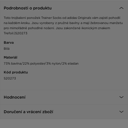
Podrobnosti o produktu
Toto trojbalení ponožek Trainer Socks od adidas Originals vám zajistí pohodlí
na každém kroku. Jsou vyrobeny z pružné bavlny a mají žebrovanou manžetu
pro mimořádně pohodlné nošení. Jsou zakončené ikonickým znakem
Trefoil.|S20273
Barva
Bílá
Materiál
73% bavlna/22% polyester/3% nylon/2% elastan
Kód produktu
S20273
Hodnocení
Doručení a vrácení zboží