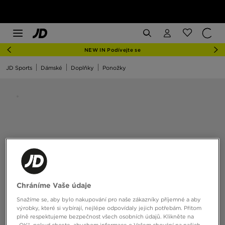
NEW IN Podívejte se
JD Sports
Dámské
Doplňky
Ponožky
Chráníme Vaše údaje
Snažíme se, aby bylo nakupování pro naše zákazníky příjemné a aby
výrobky, které si vybírají, nejlépe odpovídaly jejich potřebám. Přitom
plně respektujeme bezpečnost všech osobních údajů. Klikněte na