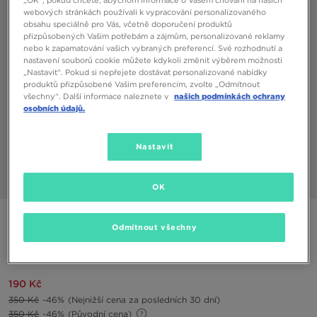
„OK“, pokud chcete, abychom informace o Vašem chování na našich
webových stránkách používali k vypracování personalizovaného
obsahu speciálně pro Vás, včetně doporučení produktů
přizpůsobených Vašim potřebám a zájmům, personalizované reklamy
nebo k zapamatování vašich vybraných preferencí. Své rozhodnutí a
nastavení souborů cookie můžete kdykoli změnit výběrem možnosti
„Nastavit“. Pokud si nepřejete dostávat personalizované nabídky
produktů přizpůsobené Vašim preferencím, zvolte „Odmítnout
všechny“. Další informace naleznete v
našich podmínkách ochrany
osobních údajů.
Nastavit
1/3
OK
Speciální produkt
Odmítnout všechny
ADIDAS PONOŽKY TREFOIL LINER
190 Kč
350 Kč
-46%
(Nejnižší cena za posledních 30 dní)
350 Kč
-46%
(Původní cena)