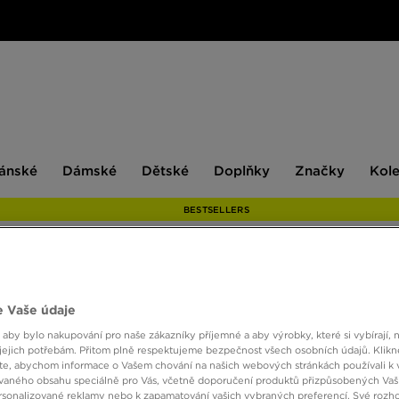
ské
Dámské
Dětské
Doplňky
Značky
ánské
Dámské
Dětské
Doplňky
Značky
Kol
BESTSELLERS
ONLY AT
 Vaše údaje
NIKE 
 aby bylo nakupování pro naše zákazníky příjemné a aby výrobky, které si vybírají, 
NSW 
jejich potřebám. Přitom plně respektujeme bezpečnost všech osobních údajů. Klikn
e, abychom informace o Vašem chování na našich webových stránkách používali k 
vaného obsahu speciálně pro Vás, včetně doporučení produktů přizpůsobených Va
sonalizované reklamy nebo k zapamatování vašich vybraných preferencí. Své rozho