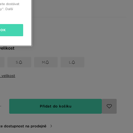
č
ete dostávat
“. Další
 barvy
OK
elikost
S
M
L
t velikost
Přidat do košíku
te dostupnost na prodejně