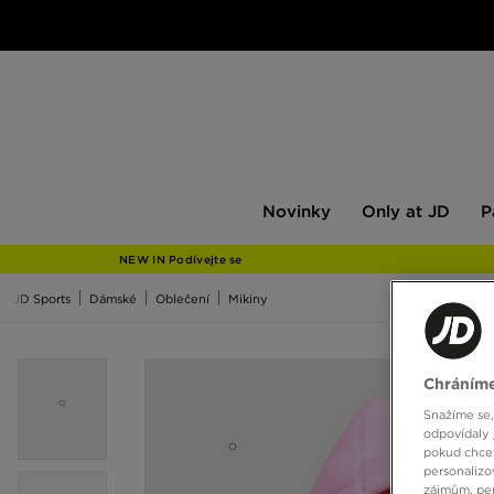
Novinky
Only
Pán
Novinky
Only at JD
P
at
JD
NEW IN Podívejte se
JD Sports
Dámské
Oblečení
Mikiny
Chráníme
Snažíme se,
odpovídaly 
pokud chcet
personalizo
zájmům, per