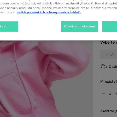
1190 K
ouborů cookie můžete kdykoli změnit výběrem možnosti „Nastavit“. Pokud si nepřej
vané nabídky produktů přizpůsobené Vašim preferencím, zvolte „Odmítnout všechny
naleznete v
našich podmínkách ochrany osobních údajů.
Dostupné
tavit
Odmítnout všechny
Růžová
Vyberte v
XS
Zjisti
Množství
Zkontroluj