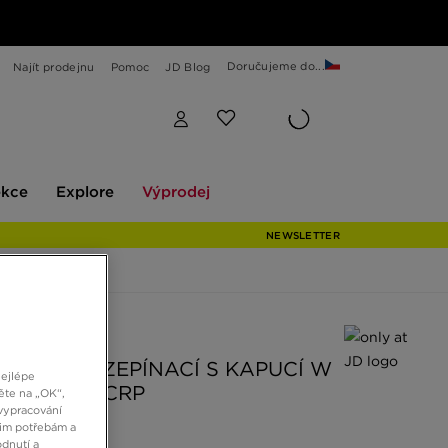
Doručujeme do...
Najít prodejnu
Pomoc
JD Blog
Explore
Výprodej
ekce
Explore
Výprodej
NEWSLETTER
 JD
MIKINA ROZEPÍNACÍ S KAPUCÍ W
nejlépe
PHNX FLC CRP
ěte na „OK“,
vypracování
šim potřebám a
dnutí a