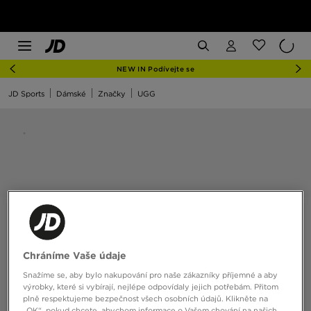
NEW IN Podívejte se
JD Sports
Dámské
Značky
UGG
Chráníme Vaše údaje
Snažíme se, aby bylo nakupování pro naše zákazníky příjemné a aby
výrobky, které si vybírají, nejlépe odpovídaly jejich potřebám. Přitom
plně respektujeme bezpečnost všech osobních údajů. Klikněte na
„OK“, pokud chcete, abychom informace o Vašem chování na našich