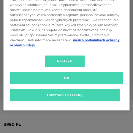
webových stránkách používali k vypracování personalizovaného
obsahu speciálně pro Vás, včetně doporučení produktů
přizpůsobených Vašim potřebám a zájmům, personalizované reklamy
nebo k zapamatování vašich vybraných preferencí. Své rozhodnutí a
nastavení souborů cookie můžete kdykoli změnit výběrem možnosti
„Nastavit“. Pokud si nepřejete dostávat personalizované nabídky
produktů přizpůsobené Vašim preferencím, zvolte „Odmítnout
všechny“. Další informace naleznete v
našich podmínkách ochrany
osobních údajů.
Nastavit
1/6
OK
Obrázky
360°
Odmítnout všechny
UGG W LO LOWMEL
3990 Kč