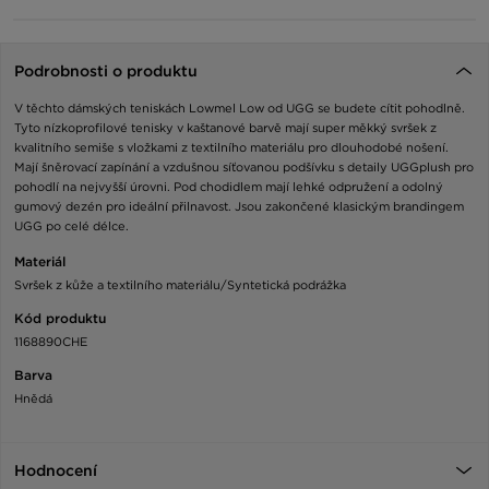
Podrobnosti o produktu
V těchto dámských teniskách Lowmel Low od UGG se budete cítit pohodlně.
Tyto nízkoprofilové tenisky v kaštanové barvě mají super měkký svršek z
kvalitního semiše s vložkami z textilního materiálu pro dlouhodobé nošení.
Mají šněrovací zapínání a vzdušnou síťovanou podšívku s detaily UGGplush pro
pohodlí na nejvyšší úrovni. Pod chodidlem mají lehké odpružení a odolný
gumový dezén pro ideální přilnavost. Jsou zakončené klasickým brandingem
UGG po celé délce.
Materiál
Svršek z kůže a textilního materiálu/Syntetická podrážka
Kód produktu
1168890CHE
Barva
Hnědá
Hodnocení