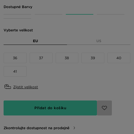
Dostupné Barvy
Vyberte velikost
EU
US
36
37
38
39
40
41
Zjistit velikost
Přidat do košíku
Zkontrolujte dostupnost na prodejně