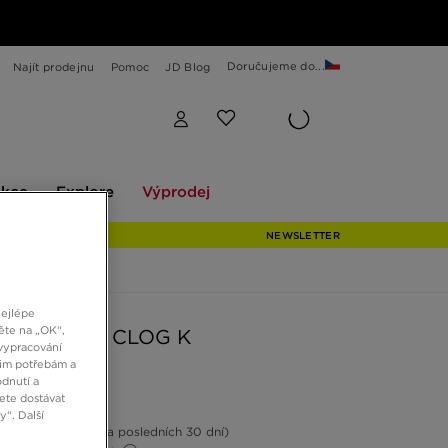
Doručujeme do...
Najít prodejnu
Pomoc
JD Blog
Explore
Výprodej
ekce
Explore
Výprodej
NEWSLETTER
nejlépe
ěte na „OK“,
 CLASSIC CLOG K
vypracování
šim potřebám a
dnutí a
č
ete dostávat
“. Další
1%
(Nejnižší cena za posledních 30 dní)