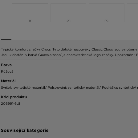
Typický komfort značky Crocs. Tyto dětské nazouváky Classic Clogs jsou vyrobeny z
Jsou k dostání v barvě Guava a zdobí je charakteristické logo značky. Upozornění: B
Barva
Růžová
Materiál
Svršek: syntetický materiál/ Polstrování: syntetický materiál/ Podrážka: syntetický 
Kód produktu
206991-6UI
Související kategorie