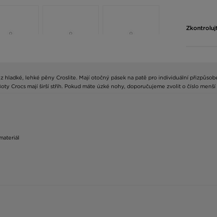
Zkontroluj
 hladké, lehké pěny Croslite. Mají otočný pásek na patě pro individuální přizpůsob
oty Crocs mají širší střih. Pokud máte úzké nohy, doporučujeme zvolit o číslo menší 
materiál