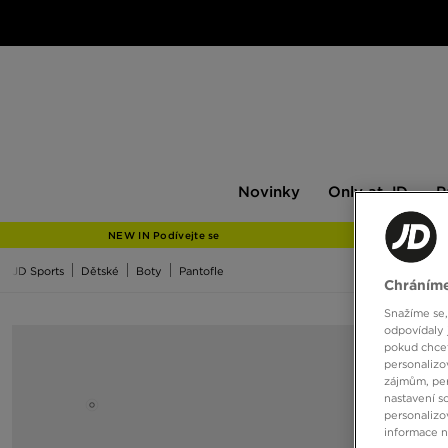
Novinky
Only
Pán
Novinky
Only at JD
P
at
JD
NEW IN Podívejte se
JD Sports
Dětské
Boty
Pantofle
Chráníme
Snažíme se,
odpovídaly 
pokud chcet
personalizo
zájmům, per
nastavení s
personalizo
informace 