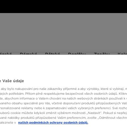
ské
Dámské
Dětské
Doplňky
Značky
ánské
Dámské
Dětské
Doplňky
Značky
Kol
BESTSELLERS
 Vaše údaje
 aby bylo nakupování pro naše zákazníky příjemné a aby výrobky, které si vybírají, 
jejich potřebám. Přitom plně respektujeme bezpečnost všech osobních údajů. Klikn
CROCS
e, abychom informace o Vašem chování na našich webových stránkách používali k 
vaného obsahu speciálně pro Vás, včetně doporučení produktů přizpůsobených Va
sonalizované reklamy nebo k zapamatování vašich vybraných preferencí. Své rozho
790 K
ouborů cookie můžete kdykoli změnit výběrem možnosti „Nastavit“. Pokud si nepřej
vané nabídky produktů přizpůsobené Vašim preferencím, zvolte „Odmítnout všechny
890 Kč
-1
naleznete v
našich podmínkách ochrany osobních údajů.