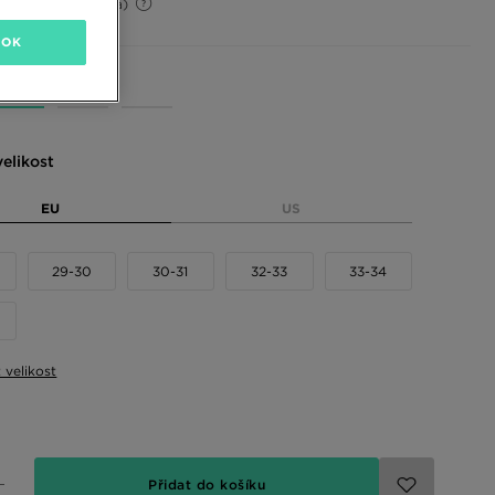
28%
(Původní cena)
OK
 barvy
elikost
EU
US
29-30
30-31
32-33
33-34
t velikost
Přidat do košíku