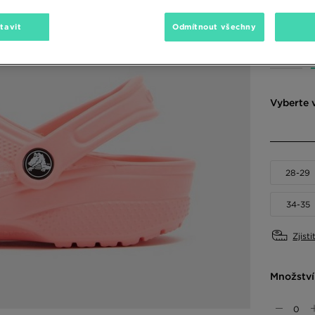
1090 Kč
-
tavit
Odmítnout všechny
Dostupné
Vyberte v
28-29
34-35
Zjisti
Množství