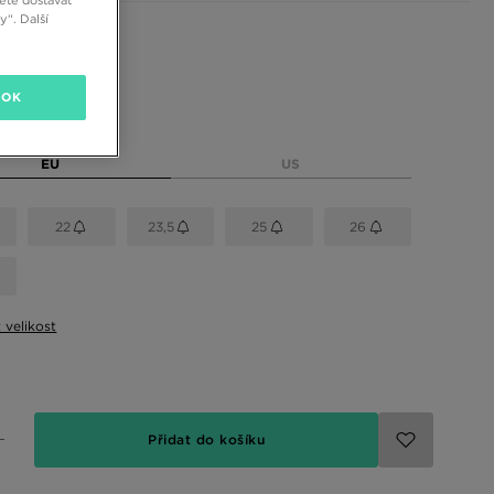
“. Další
 barvy
OK
elikost
EU
US
22
23,5
25
26
t velikost
Přidat do košíku