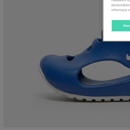
personalizo
informace 
Nas