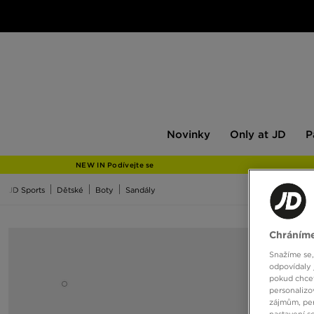
Novinky
Only
Pán
Novinky
Only at JD
P
at
JD
NEW IN Podívejte se
JD Sports
Dětské
Boty
Sandály
Chráníme
Snažíme se,
odpovídaly 
pokud chcet
personalizo
zájmům, per
nastavení s