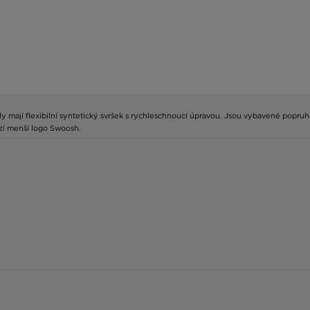
ály mají flexibilní syntetický svršek s rychleschnoucí úpravou. Jsou vybavené popru
zí menší logo Swoosh.