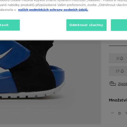
vané nabídky produktů přizpůsobené Vašim preferencím, zvolte „Odmítnout všechny
Dostupné
naleznete v
našich podmínkách ochrany osobních údajů.
Modrá
tavit
Odmítnout všechny
Vyberte v
21
27
Zjisti
Množství