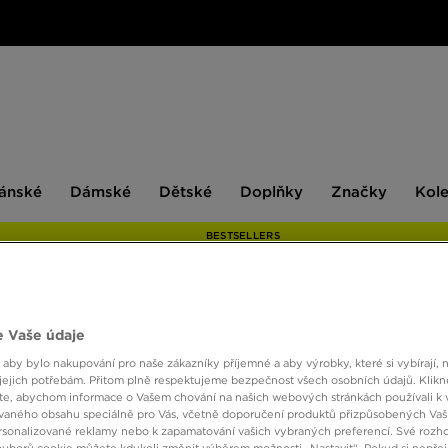
ské
Dámské
Dětské
Doplňky
Značky
ánské
Dámské
Dětské
Doplňky
Značky
Kol
BESTSELLERS
NIKE 
 Vaše údaje
 aby bylo nakupování pro naše zákazníky příjemné a aby výrobky, které si vybírají, 
jejich potřebám. Přitom plně respektujeme bezpečnost všech osobních údajů. Klikn
e, abychom informace o Vašem chování na našich webových stránkách používali k 
290 K
vaného obsahu speciálně pro Vás, včetně doporučení produktů přizpůsobených Va
sonalizované reklamy nebo k zapamatování vašich vybraných preferencí. Své rozho
ouborů cookie můžete kdykoli změnit výběrem možnosti „Nastavit“. Pokud si nepřej