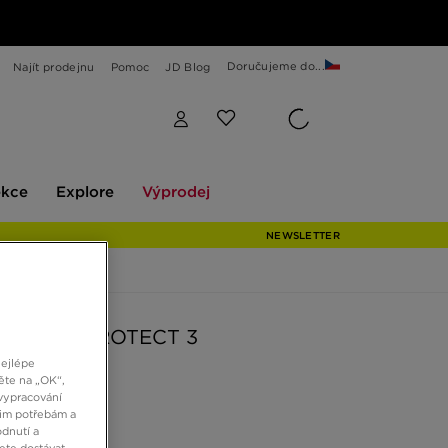
Doručujeme do...
Najít prodejnu
Pomoc
JD Blog
Explore
Výprodej
ekce
Explore
Výprodej
NEWSLETTER
SUNRAY PROTECT 3
nejlépe
ěte na „OK“,
vypracování
č
šim potřebám a
dnutí a
ete dostávat