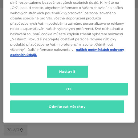
1/6
plně respektujeme bezpečnost všech osobních údajů. Klikněte na
„OK“, pokud chcete, abychom informace o Vašem chování na našich
webových stránkách používali k vypracování personalizovaného
ONLY AT JD
obsahu speciálně pro Vás, včetně doporučení produktů
přizpůsobených Vašim potřebám a zájmům, personalizované reklamy
ADIDAS CAMPUS 00S J
nebo k zapamatování vašich vybraných preferencí. Své rozhodnutí a
nastavení souborů cookie můžete kdykoli změnit výběrem možnosti
„Nastavit“. Pokud si nepřejete dostávat personalizované nabídky
1290 Kč
produktů přizpůsobené Vašim preferencím, zvolte „Odmítnout
všechny“. Další informace naleznete v
našich podmínkách ochrany
osobních údajů.
Dostupné Barvy
Nastavit
Vyberte velikost
OK
EU
US
Odmítnout všechny
35,5
36
36 2/3
37 1/3
38
38 2/3