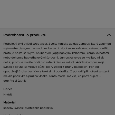
Podrobnosti o produktu
Fotbalový styl ovládl streetwear. Zvolte tenisky adidas Campus, které zaujmou
svým retro designem a módními barvami. Hodí se ke každému vašemu outfitu,
proto je noste se svými oblíbenými joggingovými kalhotami, cargo kalhotami
nebo dokonce basketbalovými šortkami. Juniorská verze se kvalitou nijak
neliší, proto se skvěle hodí pro aktivní den ve městě. Adidas Campus mají
svršek z pevné semišové kůže, který zdobí 3 pruhy na bocích. Pohled
upoutávají široké tkaničky a také silná podrážka. O pohodlí při nošení se stará
měkká podšívka a pružná vložka. Tento model má vše, co potřebujete –
doplňte si šatník.
Barva
Hnědá
Materiál
kožený svršek/ syntetická podrážka