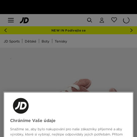
NEW IN Podívejte se
JD Sports
Dětské
Boty
Tenisky
Chráníme Vaše údaje
Snažíme se, aby bylo nakupování pro naše zákazníky příjemné a aby
výrobky, které si vybírají, nejlépe odpovídaly jejich potřebám. Přitom