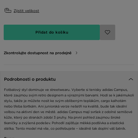
Zjistit velikost
Přidat do košíku
Zkontrolujte dostupnost na prodejně
Podrobnosti o produktu
Fotbalový styl dominuje ve streetwearu. Vyberte si tenisky adidas Campus,
které zaujmou svým retro designem a výraznými barvami. Hodí se k jakémukoli
stylu, takže je můžete nosit ke svým oblíbeným teplákům, cargo kalhotám
nebo třeba šortkám. Ani juniorská verze nešetří na kvalitě, bude tak ideální
volbou na aktivní den ve městě. adidas Campus mají svršek z odolné semišové
kůže, který po stranách zdobí 3 pruhy. Na první pohled zaujmou široké
tkaničky a zvýšená podešev. Pohodlí zajišťuje měkká podšívka a elastická
stélka. Tento model má vše, co potřebujete – ideálně tak doplní váš šatník.