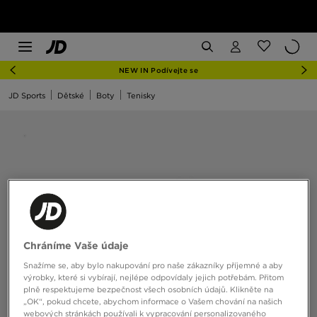
NEW IN Podívejte se
JD Sports
Dětské
Boty
Tenisky
Chráníme Vaše údaje
Snažíme se, aby bylo nakupování pro naše zákazníky příjemné a aby
výrobky, které si vybírají, nejlépe odpovídaly jejich potřebám. Přitom
plně respektujeme bezpečnost všech osobních údajů. Klikněte na
„OK“, pokud chcete, abychom informace o Vašem chování na našich
webových stránkách používali k vypracování personalizovaného