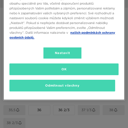
1/7
obsahu speciálně pro Vás, včetně doporučení produktů
přizpůsobených Vašim potřebám a zájmům, personalizované reklamy
nebo k zapamatování vašich vybraných preferencí. Své rozhodnutí a
ADIDAS CAMPUS 00S J
nastavení souborů cookie můžete kdykoli změnit výběrem možnosti
„Nastavit“. Pokud si nepřejete dostávat personalizované nabídky
produktů přizpůsobené Vašim preferencím, zvolte „Odmítnout
1390 Kč
všechny“. Další informace naleznete v
našich podmínkách ochrany
1590 Kč
-13%
(Nejnižší cena za posledních 30 dní)
osobních údajů.
2190 Kč
-37%
(Původní cena)
Nastavit
Dostupné Barvy
OK
Vyberte velikost
Odmítnout všechny
EU
US
35,5
36
36 2/3
37 1/3
38
38 2/3