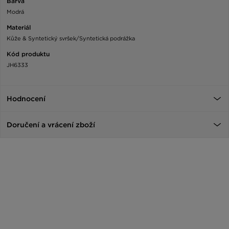
Barva
Modrá
Materiál
Kůže & Syntetický svršek/Syntetická podrážka
Kód produktu
JH6333
Hodnocení
Doručení a vrácení zboží