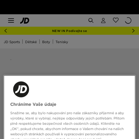
NEW IN Podívejte se
JD Sports
Dětské
Boty
Tenisky
Chráníme Vaše údaje
Snažíme se, aby bylo nakupování pro naše zákazníky příjemné a aby
výrobky, které si vybírají, nejlépe odpovídaly jejich potřebám. Přitom
plně respektujeme bezpečnost všech osobních údajů. Klikněte na
„OK“, pokud chcete, abychom informace o Vašem chování na našich
webových stránkách používali k vypracování personalizovaného