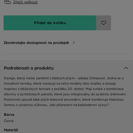
Zjistit velikost
Přidat do košíku
Zkontrolujte dostupnost na prodejně
Podrobnosti o produktu
Design, který nelze zaměnit s žádným jiným – adidas Climacool. Jedná se o
inovativní tenisky, které navazují na retro modely této značky a čerpají
inspiraci z běžeckých tenisek z počátku 20. století. Mají svršek z kombinace
síťoviny a syntetických panelů, které jsou integrovány do systému šněrování.
Pozornost upoutá také jejich barevné provedení, které kombinuje klasickou
černou s výraznou růžovou. Jste připraveni na každodenní výzvy?
Barva
Černá
Materiál