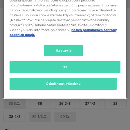
obsahu speciálně pro Vás, včetně doporučení produktů
1/6
přizpůsobených Vašim potřebám a zájmům, personalizované reklamy
nebo k zapamatování vašich vybraných preferencí. Své rozhodnutí a
nastavení souborů cookie můžete kdykoli změnit výběrem možnosti
ADIDAS CLIMACOOL 1 J
„Nastavit“. Pokud si nepřejete dostávat personalizované nabídky
produktů přizpůsobené Vašim preferencím, zvolte „Odmítnout
všechny“. Další informace naleznete v
našich podmínkách ochrany
1790 Kč
osobních údajů.
1990 Kč
-10%
(Nejnižší cena za posledních 30 dní)
2690 Kč
-33%
(Původní cena)
Nastavit
Dostupné Barvy
OK
Vyberte velikost
Odmítnout všechny
EU
US
35,5
36
36 2/3
37 1/3
38
38 2/3
39 1/3
40