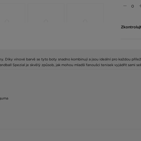
Zkontroluj
 Díky vínové barvě se tyto boty snadno kombinují a jsou ideální pro každou příležit
ndball Spezial je skvělý způsob, jak mohou mladší fanoušci tenisek vyjádřit sami seb
 guma