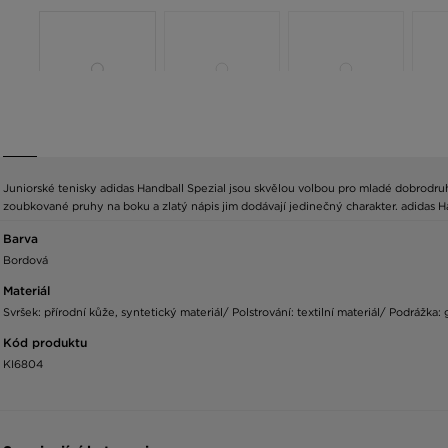
Juniorské tenisky adidas Handball Spezial jsou skvělou volbou pro mladé dobrodruhy.
zoubkované pruhy na boku a zlatý nápis jim dodávají jedinečný charakter. adidas Ha
Barva
Bordová
Materiál
Svršek: přírodní kůže, syntetický materiál/ Polstrování: textilní materiál/ Podrážka:
Kód produktu
KI6804