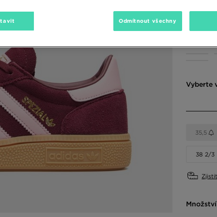
2190 Kč
-
tavit
Odmítnout všechny
Dostupné
Vyberte v
35,5
38 2/3
Zjisti
Množství