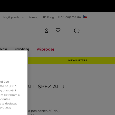
Doručujeme do...
Najít prodejnu
Pomoc
JD Blog
Explore
Výprodej
ekce
Explore
Výprodej
NEWSLETTER
nejlépe
S HANDBALL SPEZIAL J
ěte na „OK“,
vypracování
šim potřebám a
dnutí a
Kč
ete dostávat
“. Další
11%
(Nejnižší cena za posledních 30 dní)