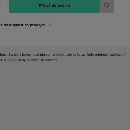
Přidat do košíku
te dostupnost na prodejně
ost. Svršek z kombinace přírodní a syntetické kůže zajišťuje odolnost, zatímco tři
e a užít si každý okamžik ve svém stylu.