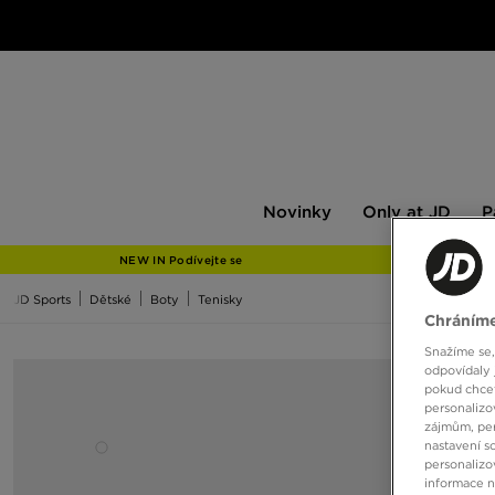
Novinky
Only
Pán
Novinky
Only at JD
P
at
JD
NEW IN Podívejte se
JD Sports
Dětské
Boty
Tenisky
Chráníme
Snažíme se,
odpovídaly 
pokud chcet
personalizo
zájmům, per
nastavení s
personalizo
informace 