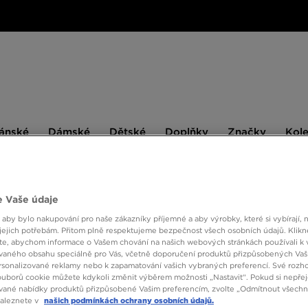
ské
Dámské
Dětské
Doplňky
Značky
ánské
Dámské
Dětské
Doplňky
Značky
Kol
BESTSELLERS
 Vaše údaje
 aby bylo nakupování pro naše zákazníky příjemné a aby výrobky, které si vybírají, 
ADIDA
jejich potřebám. Přitom plně respektujeme bezpečnost všech osobních údajů. Klikn
e, abychom informace o Vašem chování na našich webových stránkách používali k 
vaného obsahu speciálně pro Vás, včetně doporučení produktů přizpůsobených Va
sonalizované reklamy nebo k zapamatování vašich vybraných preferencí. Své rozho
1590 
ouborů cookie můžete kdykoli změnit výběrem možnosti „Nastavit“. Pokud si nepřej
vané nabídky produktů přizpůsobené Vašim preferencím, zvolte „Odmítnout všechny
1790 Kč
-
naleznete v
našich podmínkách ochrany osobních údajů.