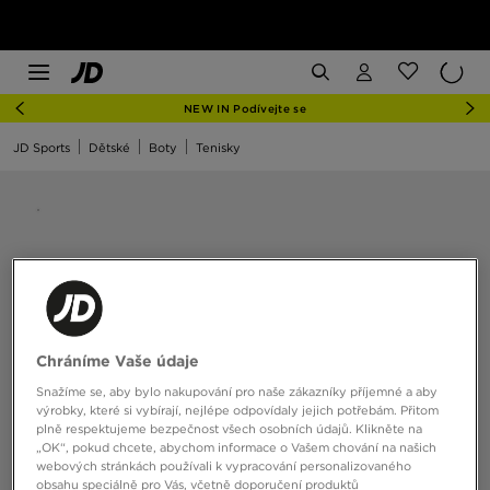
NEW IN Podívejte se
JD Sports
Dětské
Boty
Tenisky
Chráníme Vaše údaje
Snažíme se, aby bylo nakupování pro naše zákazníky příjemné a aby
výrobky, které si vybírají, nejlépe odpovídaly jejich potřebám. Přitom
plně respektujeme bezpečnost všech osobních údajů. Klikněte na
„OK“, pokud chcete, abychom informace o Vašem chování na našich
webových stránkách používali k vypracování personalizovaného
obsahu speciálně pro Vás, včetně doporučení produktů