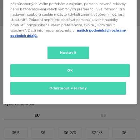
1/7
přizpůsobených Vašim potřebám a zájmům, personalizované reklamy
nebo k zapamatování vašich vybraných preferencí. Své rozhodnutí a
nastavení souborů cookie můžete kdykoli změnit výběrem možnosti
Obrázky
360°
„Nastavit“. Pokud si nepřejete dostávat personalizované nabídky
produktů přizpůsobené Vašim preferencím, zvolte „Odmítnout
všechny“. Další informace naleznete v
našich podmínkách ochrany
Speciální produkt
osobních údajů.
ADIDAS SUPERSTAR II J
Nastavit
2190 Kč
OK
Dostupné Barvy
Odmítnout všechny
Vyberte velikost
EU
US
35,5
36
36 2/3
37 1/3
38