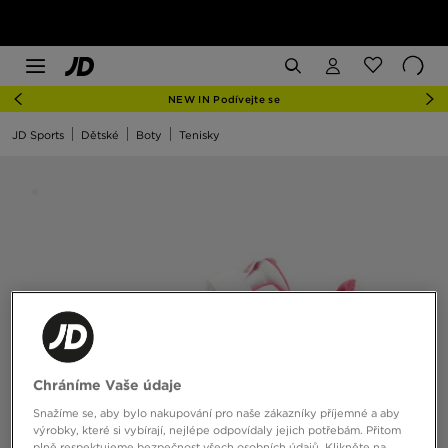
NEW IN Podívejte se
JD Sports
Dětské
Boty
Tenisky
Chráníme Vaše údaje
Snažíme se, aby bylo nakupování pro naše zákazníky příjemné a aby
výrobky, které si vybírají, nejlépe odpovídaly jejich potřebám. Přitom
plně respektujeme bezpečnost všech osobních údajů. Klikněte na