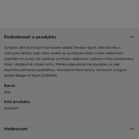
Podrobnosti o produktu
Vybavte děti ikonickými teniskami adidas Tensaur Sport. Bílé tenisky s
růžovými detaily mají nízký svršek ze syntetické kůže s retro nádechem.
Zapínání na suchý zip zajišťuje vynikající stabilizaci, zatímco nízký polstrovaný
límec, dodatečně chrání nohu. Měkká odpružená mezipodešev je pak
doplněna přilnavou podrážkou, ikonickými třemi pruhy na bocích a logem
adidas Badge of Sport.|GW6451
Barva
Bílá
Kód produktu
GW6451
Hodnocení