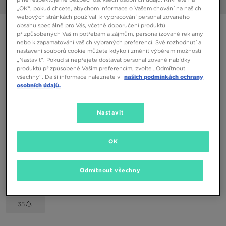
1/6
„OK“, pokud chcete, abychom informace o Vašem chování na našich
webových stránkách používali k vypracování personalizovaného
obsahu speciálně pro Vás, včetně doporučení produktů
ADIDAS TENSAUR SPORT
přizpůsobených Vašim potřebám a zájmům, personalizované reklamy
nebo k zapamatování vašich vybraných preferencí. Své rozhodnutí a
nastavení souborů cookie můžete kdykoli změnit výběrem možnosti
350 Kč
„Nastavit“. Pokud si nepřejete dostávat personalizované nabídky
produktů přizpůsobené Vašim preferencím, zvolte „Odmítnout
všechny“. Další informace naleznete v
našich podmínkách ochrany
Dostupné Barvy
osobních údajů.
Bílá
Vyberte velikost
Nastavit
EU
US
OK
28
28,5
29
30
30,5
Odmítnout všechny
31
31,5
32
33
34
35