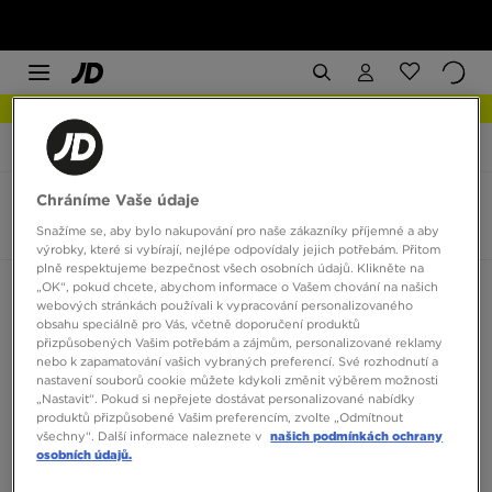
NEW IN Podívejte se
JD Sports
adidas Tensaur
Chráníme Vaše údaje
adidas Tensaur
2 produkty
Snažíme se, aby bylo nakupování pro naše zákazníky příjemné a aby
výrobky, které si vybírají, nejlépe odpovídaly jejich potřebám. Přitom
plně respektujeme bezpečnost všech osobních údajů. Klikněte na
„OK“, pokud chcete, abychom informace o Vašem chování na našich
Seřadit:
Doporučené
Filtrovat
webových stránkách používali k vypracování personalizovaného
obsahu speciálně pro Vás, včetně doporučení produktů
přizpůsobených Vašim potřebám a zájmům, personalizované reklamy
nebo k zapamatování vašich vybraných preferencí. Své rozhodnutí a
nastavení souborů cookie můžete kdykoli změnit výběrem možnosti
„Nastavit“. Pokud si nepřejete dostávat personalizované nabídky
produktů přizpůsobené Vašim preferencím, zvolte „Odmítnout
všechny“. Další informace naleznete v
našich podmínkách ochrany
osobních údajů.