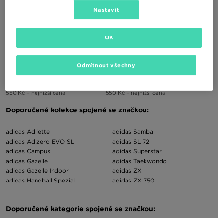
Nastavit
OK
ADIDAS TENSAUR SPORT 2.0 CF I
ADIDAS TENSAUR SPORT 2.0 CF I
Odmítnout všechny
490 Kč
790 Kč
490 Kč
790 Kč
550 Kč
– nejnižší cena
550 Kč
– nejnižší cena
Doporučené kolekce spojené se značkou:
adidas Adilette
adidas Samba
adidas Adizero EVO SL
adidas SL 72
adidas Campus
adidas Superstar
adidas Gazelle
adidas Taekwondo
adidas Gazelle Indoor
adidas ZX
adidas Handball Spezial
adidas ZX 750
Doporučené kategorie spojené se značkou: