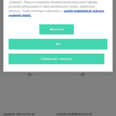
„Nastavit“. Pokud si nepřejete dostávat personalizované nabídky
produktů přizpůsobené Vašim preferencím, zvolte „Odmítnout
všechny“. Další informace naleznete v
našich podmínkách ochrany
osobních údajů.
Nastavit
ADIDAS HANDBALL SPEZIAL W
ADIDAS TOKYO MJ W
2699 Kč
2399 Kč
OK
Odmítnout všechny
ADIDAS TOKYO MJ W
ADIDAS SUPERSTAR II W