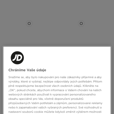
ADIDAS STAN SMITH W
ADIDAS TOKYO MJ W
Chráníme Vaše údaje
2699 Kč
2399 Kč
Snažíme se, aby bylo nakupování pro naše zákazníky příjemné a aby
výrobky, které si vybírají, nejlépe odpovídaly jejich potřebám. Přitom
plně respektujeme bezpečnost všech osobních údajů. Klikněte na
„OK“, pokud chcete, abychom informace o Vašem chování na našich
webových stránkách používali k vypracování personalizovaného
obsahu speciálně pro Vás, včetně doporučení produktů
přizpůsobených Vašim potřebám a zájmům, personalizované reklamy
nebo k zapamatování vašich vybraných preferencí. Své rozhodnutí a
nastavení souborů cookie můžete kdykoli změnit výběrem možnosti