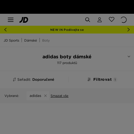
NEW IN Podívejte se
JD Sports
Dámské
Boty
adidas boty dámské
117 produktů
Seřadit:
Doporučené
Filtrovat
1
adidas
Vybrané:
Smazat vše