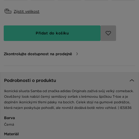
Zjistit velikost
Přidat do košíku
Zkontrolujte dostupnost na prodejně
Podrobnosti o produktu
Ikonická silueta Samba od značka adidas Originals zažívá svůj velký comeback.
Osvěžený look nabízí černý semišový svršek s krémovou špičkou T-toe a je
doplněn ikonickými třemi pásky na bocích. Celek stojí na gumové podrážce,
která nejen poskytuje pohodlí, ale rovněž dodává botě retro vzhled. | IE5836
Barva
Černá
Materiál