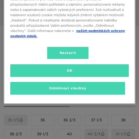
1/6
přizpůsobených Vašim potřebám a zájmům, personalizované reklamy
nebo k zapamatování vašich vybraných preferencí. Své rozhodnutí a
nastavení souborů cookie můžete kdykoli změnit výběrem možnosti
Obrázky
360°
„Nastavit“. Pokud si nepřejete dostávat personalizované nabídky
produktů přizpůsobené Vašim preferencím, zvolte „Odmítnout
všechny“. Další informace naleznete v
našich podmínkách ochrany
ADIDAS SAMBA OG W
osobních údajů.
1990 Kč
Nastavit
Dostupné Barvy
OK
Odmítnout všechny
Vyberte velikost
EU
US
35 1/3
36
36 2/3
37 1/3
38
38 2/3
39 1/3
40
40 2/3
41 1/3