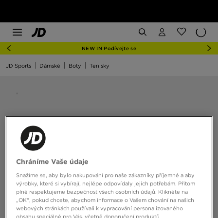
NEW IN Podívejte se
JD Sports
Dámské
Boty
Tenisky
Chráníme Vaše údaje
Snažíme se, aby bylo nakupování pro naše zákazníky příjemné a aby
výrobky, které si vybírají, nejlépe odpovídaly jejich potřebám. Přitom
plně respektujeme bezpečnost všech osobních údajů. Klikněte na
„OK“, pokud chcete, abychom informace o Vašem chování na našich
webových stránkách používali k vypracování personalizovaného
obsahu speciálně pro Vás, včetně doporučení produktů