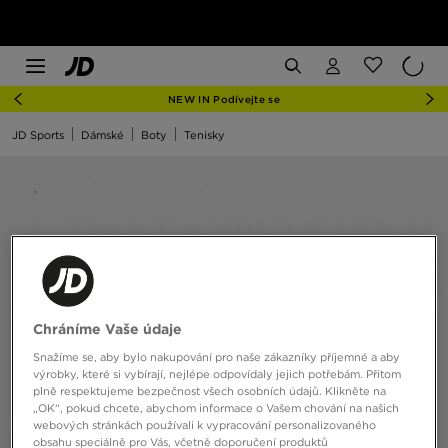
NEW IN Podívejte se
JD Sports
Dámské
Boty
Tenisky
Chráníme Vaše údaje
Snažíme se, aby bylo nakupování pro naše zákazníky příjemné a aby
výrobky, které si vybírají, nejlépe odpovídaly jejich potřebám. Přitom
plně respektujeme bezpečnost všech osobních údajů. Klikněte na
„OK“, pokud chcete, abychom informace o Vašem chování na našich
webových stránkách používali k vypracování personalizovaného
obsahu speciálně pro Vás, včetně doporučení produktů