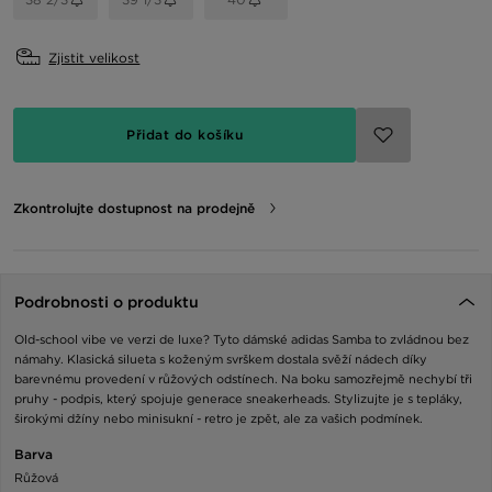
Zjistit velikost
Přidat do košíku
Zkontrolujte dostupnost na prodejně
Podrobnosti o produktu
Old-school vibe ve verzi de luxe? Tyto dámské adidas Samba to zvládnou bez
námahy. Klasická silueta s koženým svrškem dostala svěží nádech díky
barevnému provedení v růžových odstínech. Na boku samozřejmě nechybí tři
pruhy - podpis, který spojuje generace sneakerheads. Stylizujte je s tepláky,
širokými džíny nebo minisukní - retro je zpět, ale za vašich podmínek.
Barva
Růžová