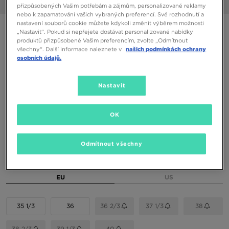
1/6
přizpůsobených Vašim potřebám a zájmům, personalizované reklamy
nebo k zapamatování vašich vybraných preferencí. Své rozhodnutí a
nastavení souborů cookie můžete kdykoli změnit výběrem možnosti
ONLY AT JD
„Nastavit“. Pokud si nepřejete dostávat personalizované nabídky
produktů přizpůsobené Vašim preferencím, zvolte „Odmítnout
ADIDAS SAMBA OG W
všechny“. Další informace naleznete v
našich podmínkách ochrany
osobních údajů.
1490 Kč
1790 Kč
-17%
(Nejnižší cena za posledních 30 dní)
Nastavit
2790 Kč
-47%
(Původní cena)
OK
Dostupné Barvy
Odmítnout všechny
Vyberte velikost
EU
US
35 1/3
36
36 2/3
37 1/3
38
38 2/3
39 1/3
40