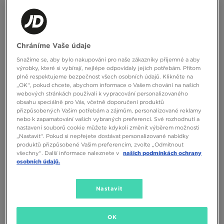
Chráníme Vaše údaje
Snažíme se, aby bylo nakupování pro naše zákazníky příjemné a aby
výrobky, které si vybírají, nejlépe odpovídaly jejich potřebám. Přitom
plně respektujeme bezpečnost všech osobních údajů. Klikněte na
„OK“, pokud chcete, abychom informace o Vašem chování na našich
webových stránkách používali k vypracování personalizovaného
obsahu speciálně pro Vás, včetně doporučení produktů
přizpůsobených Vašim potřebám a zájmům, personalizované reklamy
nebo k zapamatování vašich vybraných preferencí. Své rozhodnutí a
NEW BALANCE 204
NEW BALANCE 471
nastavení souborů cookie můžete kdykoli změnit výběrem možnosti
„Nastavit“. Pokud si nepřejete dostávat personalizované nabídky
produktů přizpůsobené Vašim preferencím, zvolte „Odmítnout
3490 Kč
2490 Kč
všechny“. Další informace naleznete v
našich podmínkách ochrany
osobních údajů.
Nastavit
OK