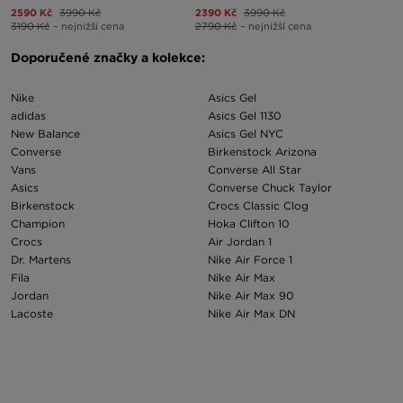
2590 Kč
3990 Kč
2390 Kč
3990 Kč
3190 Kč
– nejnižší cena
2790 Kč
– nejnižší cena
Doporučené značky a kolekce:
Nike
Asics Gel
adidas
Asics Gel 1130
New Balance
Asics Gel NYC
Converse
Birkenstock Arizona
Vans
Converse All Star
Asics
Converse Chuck Taylor
Birkenstock
Crocs Classic Clog
Champion
Hoka Clifton 10
Crocs
Air Jordan 1
Dr. Martens
Nike Air Force 1
Fila
Nike Air Max
Jordan
Nike Air Max 90
Lacoste
Nike Air Max DN
Moon Boot
Nike Cortez
On
Nike Dunk
Pink Soda Sport
Nike Field General
Puma
Nike Pro