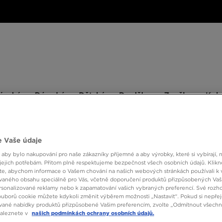
ské
Dámské
Dětské
Doplňky
Značky
ánské
Dámské
Dětské
Doplňky
Značky
Kol
BESTSELLERS
 Vaše údaje
 aby bylo nakupování pro naše zákazníky příjemné a aby výrobky, které si vybírají, 
jejich potřebám. Přitom plně respektujeme bezpečnost všech osobních údajů. Klikn
NEW 
e, abychom informace o Vašem chování na našich webových stránkách používali k 
vaného obsahu speciálně pro Vás, včetně doporučení produktů přizpůsobených Va
sonalizované reklamy nebo k zapamatování vašich vybraných preferencí. Své rozho
ouborů cookie můžete kdykoli změnit výběrem možnosti „Nastavit“. Pokud si nepřej
2190 
vané nabídky produktů přizpůsobené Vašim preferencím, zvolte „Odmítnout všechny
naleznete v
našich podmínkách ochrany osobních údajů.
2590 Kč
-