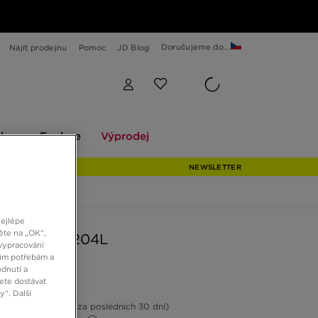
Doručujeme do...
Najít prodejnu
Pomoc
JD Blog
Explore
Výprodej
ekce
Explore
Výprodej
NEWSLETTER
nejlépe
ěte na „OK“,
BALANCE 204L
vypracování
šim potřebám a
dnutí a
ete dostávat
Kč
“. Další
15%
(Nejnižší cena za posledních 30 dní)