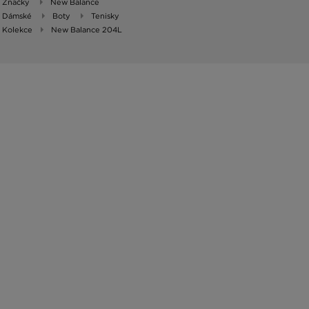
Značky
New Balance
Dámské
Boty
Tenisky
Kolekce
New Balance 204L