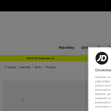
Novinky
Only
Pán
Novinky
Only at JD
P
at
JD
NEW IN Podívejte se
JD Sports
Dámské
Boty
Tenisky
Chráníme
Snažíme se,
odpovídaly 
pokud chcet
personalizo
zájmům, per
nastavení s
personalizo
informace 