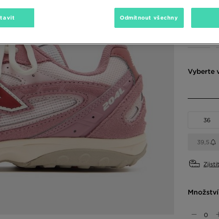
3290 Kč
-
tavit
Odmítnout všechny
Dostupné
Vyberte v
36
39,5
Zjisti
Množství