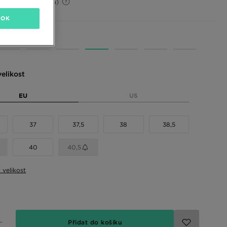
33%
(Původní cena)
OK
 barvy
elikost
EU
US
37
37,5
38
38,5
40
40,5
t velikost
Přidat do košíku