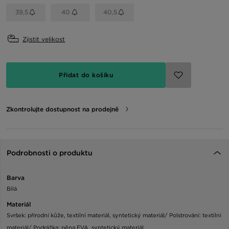
39,5
40
40,5
Zjistit velikost
Přidat do košíku
Zkontrolujte dostupnost na prodejně
Podrobnosti o produktu
Barva
Bílá
Materiál
Svršek: přírodní kůže, textilní materiál, syntetický materiál/ Polstrování: textilní
materiál/ Podrážka: pěna EVA, syntetický materiál