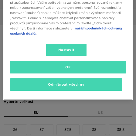
1/6
přizpůsobených Vašim potřebám a zájmům, personalizované reklamy
nebo k zapamatování vašich vybraných preferencí. Své rozhodnutí a
nastavení souborů cookie můžete kdykoli změnit výběrem možnosti
Obrázky
360°
„Nastavit“. Pokud si nepřejete dostávat personalizované nabídky
produktů přizpůsobené Vašim preferencím, zvolte „Odmítnout
všechny“. Další informace naleznete v
našich podmínkách ochrany
NEW BALANCE 204L
osobních údajů.
1890 Kč
Nastavit
2190 Kč
-14%
(Nejnižší cena za posledních 30 dní)
3290 Kč
-43%
(Původní cena)
OK
Dostupné Barvy
Odmítnout všechny
Vyberte velikost
EU
US
36
37
37,5
38
38,5