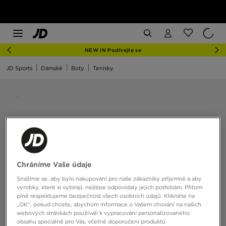
NEW IN Podívejte se
JD Sports
Dámské
Boty
Tenisky
Chráníme Vaše údaje
Snažíme se, aby bylo nakupování pro naše zákazníky příjemné a aby
výrobky, které si vybírají, nejlépe odpovídaly jejich potřebám. Přitom
plně respektujeme bezpečnost všech osobních údajů. Klikněte na
„OK“, pokud chcete, abychom informace o Vašem chování na našich
webových stránkách používali k vypracování personalizovaného
obsahu speciálně pro Vás, včetně doporučení produktů