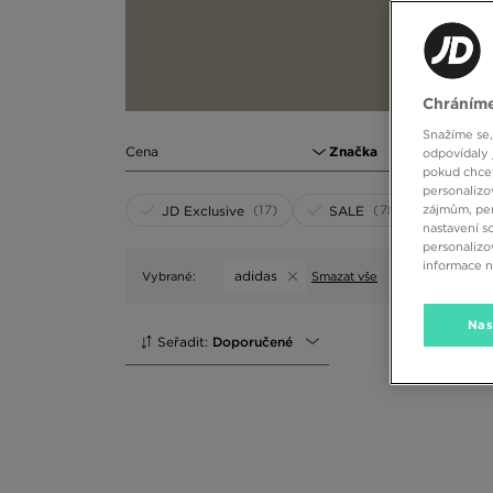
Chráníme
Snažíme se,
Cena
Značka
1
odpovídaly 
pokud chcet
personalizo
(17)
(78)
zájmům, per
JD Exclusive
SALE
nastavení s
personalizo
informace 
adidas
Vybrané:
Smazat vše
Nas
Seřadit:
Doporučené