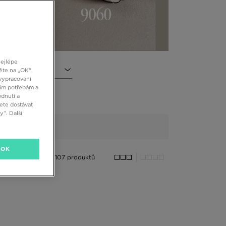
nejlépe
l
ěte na „OK“,
vypracování
šim potřebám a
dnutí a
ete dostávat
“. Další
OK
107 produktů