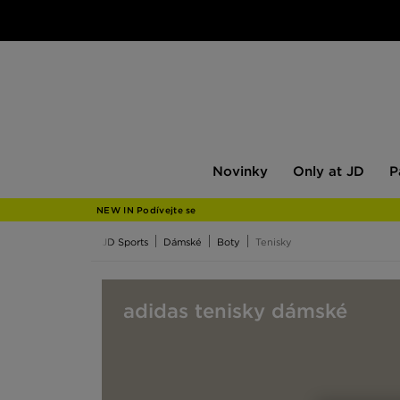
Novinky
Only
Pán
Novinky
Only at JD
P
at
JD
NEW IN Podívejte se
JD Sports
Dámské
Boty
Tenisky
adidas tenisky dámské