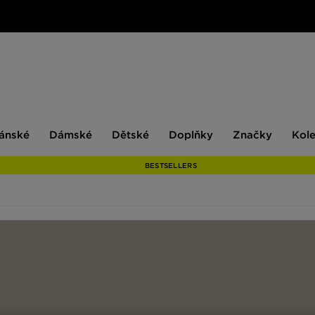
ské
Dámské
Dětské
Doplňky
Značky
ánské
Dámské
Dětské
Doplňky
Značky
Kol
BESTSELLERS