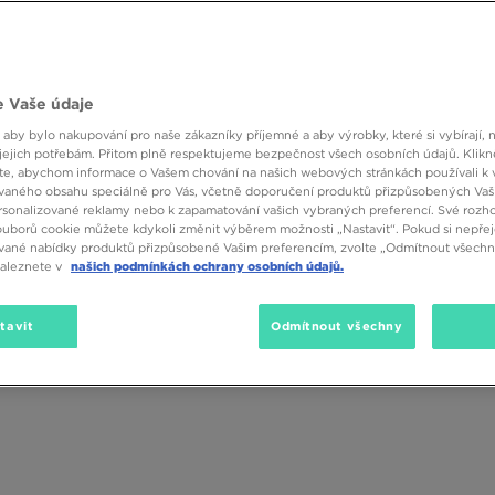
 Vaše údaje
 aby bylo nakupování pro naše zákazníky příjemné a aby výrobky, které si vybírají, 
Velikost
Barva
Materiá
jejich potřebám. Přitom plně respektujeme bezpečnost všech osobních údajů. Klikn
e, abychom informace o Vašem chování na našich webových stránkách používali k 
vaného obsahu speciálně pro Vás, včetně doporučení produktů přizpůsobených Va
sonalizované reklamy nebo k zapamatování vašich vybraných preferencí. Své rozho
ouborů cookie můžete kdykoli změnit výběrem možnosti „Nastavit“. Pokud si nepřej
vané nabídky produktů přizpůsobené Vašim preferencím, zvolte „Odmítnout všechny
naleznete v
našich podmínkách ochrany osobních údajů.
tavit
Odmítnout všechny