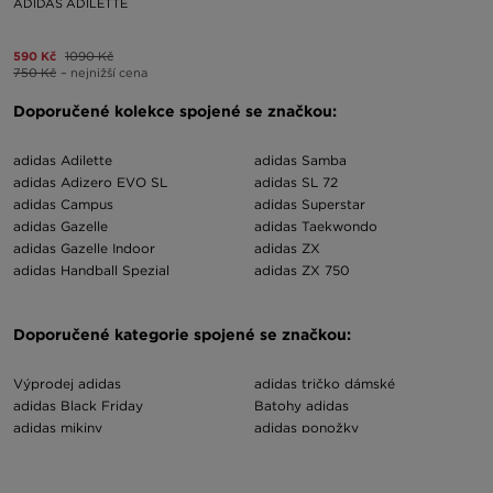
ADIDAS ADILETTE
590 Kč
1090 Kč
750 Kč
– nejnižší cena
Doporučené kolekce spojené se značkou:
adidas Adilette
adidas Samba
adidas Adizero EVO SL
adidas SL 72
adidas Campus
adidas Superstar
adidas Gazelle
adidas Taekwondo
adidas Gazelle Indoor
adidas ZX
adidas Handball Spezial
adidas ZX 750
Doporučené kategorie spojené se značkou:
Výprodej adidas
adidas tričko dámské
adidas Black Friday
Batohy adidas
adidas mikiny
adidas ponožky
adidas čepice dámské
Pánské zimní čepice adidas
adidas dětské tenisky
adidas hoodie