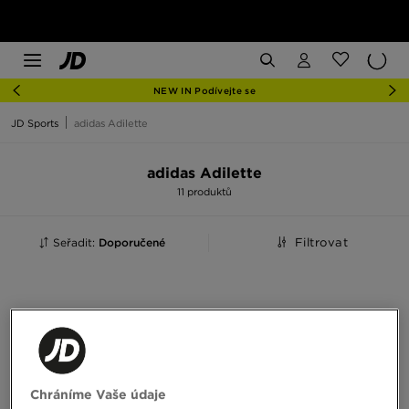
NEW IN Podívejte se
JD Sports
adidas Adilette
adidas Adilette
11 produktů
Seřadit:
Doporučené
Filtrovat
Chráníme Vaše údaje