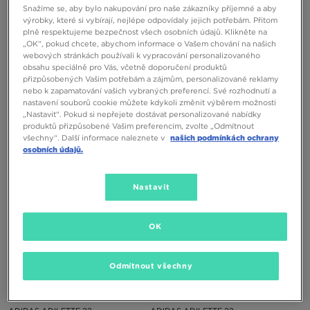
Snažíme se, aby bylo nakupování pro naše zákazníky příjemné a aby
výrobky, které si vybírají, nejlépe odpovídaly jejich potřebám. Přitom
plně respektujeme bezpečnost všech osobních údajů. Klikněte na
„OK“, pokud chcete, abychom informace o Vašem chování na našich
webových stránkách používali k vypracování personalizovaného
obsahu speciálně pro Vás, včetně doporučení produktů
přizpůsobených Vašim potřebám a zájmům, personalizované reklamy
ADIDAS ADILETTE 22
ADIDAS ADILETTE 22
nebo k zapamatování vašich vybraných preferencí. Své rozhodnutí a
nastavení souborů cookie můžete kdykoli změnit výběrem možnosti
„Nastavit“. Pokud si nepřejete dostávat personalizované nabídky
1590 Kč
1590 Kč
produktů přizpůsobené Vašim preferencím, zvolte „Odmítnout
všechny“. Další informace naleznete v
našich podmínkách ochrany
osobních údajů.
Nastavit
OK
Odmítnout všechny