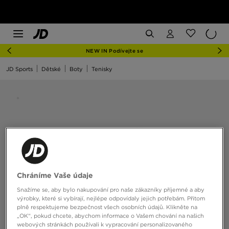
NEW IN Podívejte se
JD Sports
Dětské
Boty
Tenisky
Chráníme Vaše údaje
Snažíme se, aby bylo nakupování pro naše zákazníky příjemné a aby
výrobky, které si vybírají, nejlépe odpovídaly jejich potřebám. Přitom
plně respektujeme bezpečnost všech osobních údajů. Klikněte na
„OK“, pokud chcete, abychom informace o Vašem chování na našich
webových stránkách používali k vypracování personalizovaného