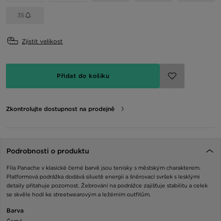
35
Zjistit velikost
Přidat do košíku
Zkontrolujte dostupnost na prodejně
Podrobnosti o produktu
Fila Panache v klasické černé barvě jsou tenisky s městským charakterem.
Platformová podrážka dodává siluetě energii a šněrovací svršek s lesklými
detaily přitahuje pozornost. Žebrování na podrážce zajišťuje stabilitu a celek
se skvěle hodí ke streetwearovým a ležérním outfitům.
Barva
Černá