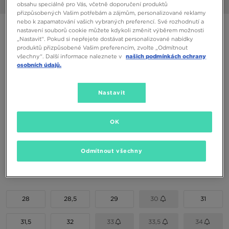
1/6
obsahu speciálně pro Vás, včetně doporučení produktů
přizpůsobených Vašim potřebám a zájmům, personalizované reklamy
nebo k zapamatování vašich vybraných preferencí. Své rozhodnutí a
ONLY AT JD
nastavení souborů cookie můžete kdykoli změnit výběrem možnosti
„Nastavit“. Pokud si nepřejete dostávat personalizované nabídky
FILA PANACHE
produktů přizpůsobené Vašim preferencím, zvolte „Odmítnout
všechny“. Další informace naleznete v
našich podmínkách ochrany
osobních údajů.
490 Kč
590 Kč
-17%
(Nejnižší cena za posledních 30 dní)
Nastavit
1290 Kč
-62%
(Původní cena)
Dostupné Barvy
OK
Odmítnout všechny
Vyberte velikost
EU
US
28
28,5
29
30
31
31,5
32
33
33,5
34