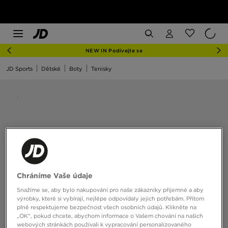
NEW IN Podívejte se
JD Sports
Dětské
Boty
Tenisky
Chráníme Vaše údaje
Snažíme se, aby bylo nakupování pro naše zákazníky příjemné a aby
výrobky, které si vybírají, nejlépe odpovídaly jejich potřebám. Přitom
plně respektujeme bezpečnost všech osobních údajů. Klikněte na
„OK“, pokud chcete, abychom informace o Vašem chování na našich
webových stránkách používali k vypracování personalizovaného