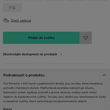
35
Zjistit velikost
Přidat do košíku
Zkontrolujte dostupnost na prodejně
Podrobnosti o produktu
Fila Panache v bílé barvě s pastelovými detaily jsou tenisky, které kombinují
pohodlí s městským stylem. Platformová podrážka zdůrazňuje siluetu,
šněrovaný svršek zajišťuje pohodlí a jemné akcenty vnášejí svěží, lehký
nádech do každodenních outfitů. Tenisky jsou ideální pro streetwearové looky
a casualové outfity, které zanechávají nezapomenutelný dojem.
Barva