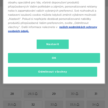
1/6
obsahu speciálně pro Vás, včetně doporučení produktů
přizpůsobených Vašim potřebám a zájmům, personalizované reklamy
nebo k zapamatování vašich vybraných preferencí. Své rozhodnutí a
ONLY AT JD
nastavení souborů cookie můžete kdykoli změnit výběrem možnosti
„Nastavit“. Pokud si nepřejete dostávat personalizované nabídky
FILA PANACHE
produktů přizpůsobené Vašim preferencím, zvolte „Odmítnout
všechny“. Další informace naleznete v
našich podmínkách ochrany
osobních údajů.
590 Kč
750 Kč
-21%
(Nejnižší cena za posledních 30 dní)
1390 Kč
-58%
(Původní cena)
Nastavit
Dostupné Barvy
OK
Vyberte velikost
Odmítnout všechny
EU
US
28
28,5
29
30
31
31,5
32
33
33,5
34