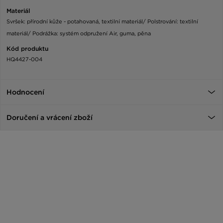
Materiál
Svršek: přírodní kůže - potahovaná, textilní materiál/ Polstrování: textilní
materiál/ Podrážka: systém odpružení Air, guma, pěna
Kód produktu
HQ4427-004
Hodnocení
Doručení a vrácení zboží