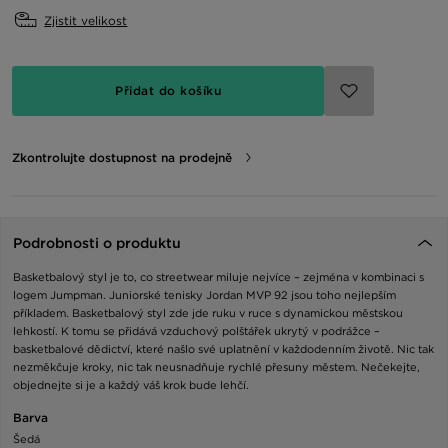
Zjistit velikost
Přidat do košíku
Zkontrolujte dostupnost na prodejně
Podrobnosti o produktu
Basketbalový styl je to, co streetwear miluje nejvíce – zejména v kombinaci s
logem Jumpman. Juniorské tenisky Jordan MVP 92 jsou toho nejlepším
příkladem. Basketbalový styl zde jde ruku v ruce s dynamickou městskou
lehkostí. K tomu se přidává vzduchový polštářek ukrytý v podrážce –
basketbalové dědictví, které našlo své uplatnění v každodenním životě. Nic tak
nezměkčuje kroky, nic tak neusnadňuje rychlé přesuny městem. Nečekejte,
objednejte si je a každý váš krok bude lehčí.
Barva
Šedá