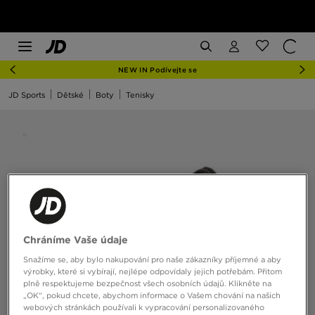
NEW IN Podívejte se
JD Sports
Dětské
Boty
Tenisky
Chráníme Vaše údaje
Snažíme se, aby bylo nakupování pro naše zákazníky příjemné a aby
výrobky, které si vybírají, nejlépe odpovídaly jejich potřebám. Přitom
plně respektujeme bezpečnost všech osobních údajů. Klikněte na
„OK“, pokud chcete, abychom informace o Vašem chování na našich
webových stránkách používali k vypracování personalizovaného