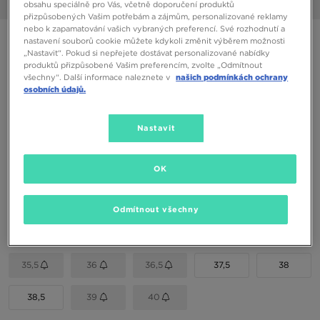
1/6
obsahu speciálně pro Vás, včetně doporučení produktů
přizpůsobených Vašim potřebám a zájmům, personalizované reklamy
nebo k zapamatování vašich vybraných preferencí. Své rozhodnutí a
JORDAN MVP 92 BG
nastavení souborů cookie můžete kdykoli změnit výběrem možnosti
„Nastavit“. Pokud si nepřejete dostávat personalizované nabídky
produktů přizpůsobené Vašim preferencím, zvolte „Odmítnout
1390 Kč
všechny“. Další informace naleznete v
našich podmínkách ochrany
osobních údajů.
1590 Kč
-13%
(Nejnižší cena za posledních 30 dní)
2690 Kč
-48%
(Původní cena)
Nastavit
Dostupné Barvy
OK
Vyberte velikost
Odmítnout všechny
EU
US
35,5
36
36,5
37,5
38
38,5
39
40