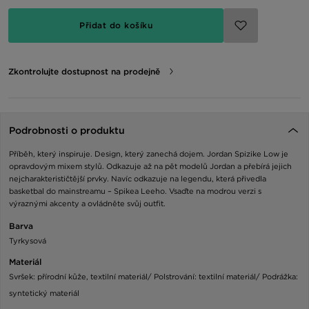
Přidat do košíku
Zkontrolujte dostupnost na prodejně
Podrobnosti o produktu
Příběh, který inspiruje. Design, který zanechá dojem. Jordan Spizike Low je
opravdovým mixem stylů. Odkazuje až na pět modelů Jordan a přebírá jejich
nejcharakterističtější prvky. Navíc odkazuje na legendu, která přivedla
basketbal do mainstreamu – Spikea Leeho. Vsaďte na modrou verzi s
výraznými akcenty a ovládněte svůj outfit.
Barva
Tyrkysová
Materiál
Svršek: přírodní kůže, textilní materiál/ Polstrování: textilní materiál/ Podrážka:
syntetický materiál