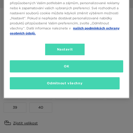
1/6
přizpůsobených Vašim potřebám a zájmům, personalizované reklamy
nebo k zapamatování vašich vybraných preferencí. Své rozhodnutí a
nastavení souborů cookie můžete kdykoli změnit výběrem možnosti
JORDAN SPIZIKE LOW BG
„Nastavit“. Pokud si nepřejete dostávat personalizované nabídky
produktů přizpůsobené Vašim preferencím, zvolte „Odmítnout
všechny“. Další informace naleznete v
našich podmínkách ochrany
1690 Kč
osobních údajů.
Dostupné Barvy
Nastavit
OK
Vyberte velikost
EU
US
Odmítnout všechny
36
36,5
37,5
38
38,5
39
40
Zjistit velikost