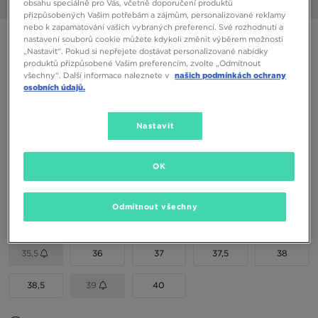
obsahu speciálně pro Vás, včetně doporučení produktů
1/6
přizpůsobených Vašim potřebám a zájmům, personalizované reklamy
nebo k zapamatování vašich vybraných preferencí. Své rozhodnutí a
NEW BALANCE 327
nastavení souborů cookie můžete kdykoli změnit výběrem možnosti
„Nastavit“. Pokud si nepřejete dostávat personalizované nabídky
produktů přizpůsobené Vašim preferencím, zvolte „Odmítnout
všechny“. Další informace naleznete v
našich podmínkách ochrany
1690 Kč
osobních údajů.
1990 Kč
-15%
(Nejnižší cena za posledních 30 dní)
2490 Kč
-32%
(Původní cena)
Nastavit
Dostupné Barvy
OK
Vyberte velikost
Odmítnout všechny
EU
US
35,5
36
37
37,5
38
38,5
39
40