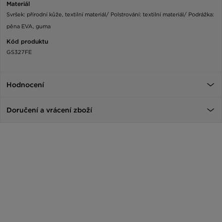
Materiál
Svršek: přírodní kůže, textilní materiál/ Polstrování: textilní materiál/ Podrážka:
pěna EVA, guma
Kód produktu
GS327FE
Hodnocení
Doručení a vrácení zboží