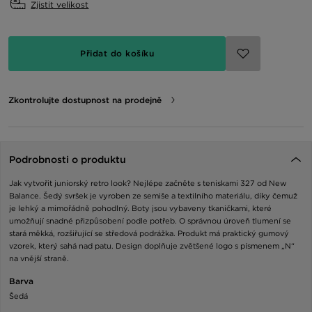
Zjistit velikost
Přidat do košíku
Zkontrolujte dostupnost na prodejně
Podrobnosti o produktu
Jak vytvořit juniorský retro look? Nejlépe začněte s teniskami 327 od New
Balance. Šedý svršek je vyroben ze semiše a textilního materiálu, díky čemuž
je lehký a mimořádně pohodlný. Boty jsou vybaveny tkaničkami, které
umožňují snadné přizpůsobení podle potřeb. O správnou úroveň tlumení se
stará měkká, rozšiřující se středová podrážka. Produkt má praktický gumový
vzorek, který sahá nad patu. Design doplňuje zvětšené logo s písmenem „N“
na vnější straně.
Barva
Šedá