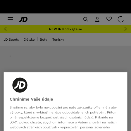
NEW IN Podívejte se
JD Sports
Dětské
Boty
Tenisky
Chráníme Vaše údaje
Snažíme se, aby bylo nakupování pro naše zákazníky příjemné a aby
výrobky, které si vybírají, nejlépe odpovídaly jejich potřebám. Přitom
plně respektujeme bezpečnost všech osobních údajů. Klikněte na
„OK“, pokud chcete, abychom informace o Vašem chování na našich
webových stránkách používali k vypracování personalizovaného