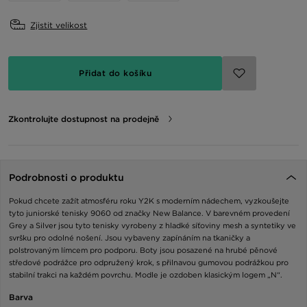
Zjistit velikost
Přidat do košíku
Zkontrolujte dostupnost na prodejně
Podrobnosti o produktu
Pokud chcete zažít atmosféru roku Y2K s moderním nádechem, vyzkoušejte
tyto juniorské tenisky 9060 od značky New Balance. V barevném provedení
Grey a Silver jsou tyto tenisky vyrobeny z hladké síťoviny mesh a syntetiky ve
svršku pro odolné nošení. Jsou vybaveny zapínáním na tkaničky a
polstrovaným límcem pro podporu. Boty jsou posazené na hrubé pěnové
středové podrážce pro odpružený krok, s přilnavou gumovou podrážkou pro
stabilní trakci na každém povrchu. Modle je ozdoben klasickým logem „N“.
Barva