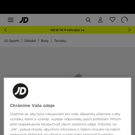
NEW IN Podívejte se
JD Sports
Dětské
Boty
Tenisky
Chráníme Vaše údaje
Snažíme se, aby bylo nakupování pro naše zákazníky příjemné a aby
výrobky, které si vybírají, nejlépe odpovídaly jejich potřebám. Přitom
plně respektujeme bezpečnost všech osobních údajů. Klikněte na
„OK“, pokud chcete, abychom informace o Vašem chování na našich
webových stránkách používali k vypracování personalizovaného