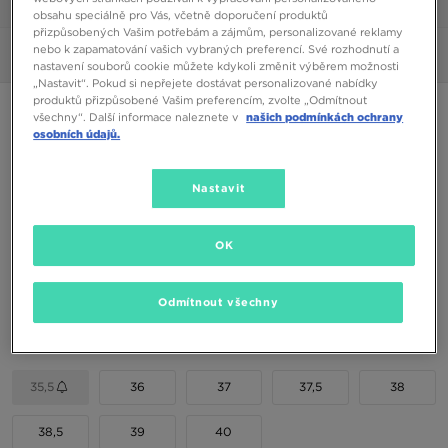
1/6
obsahu speciálně pro Vás, včetně doporučení produktů
přizpůsobených Vašim potřebám a zájmům, personalizované reklamy
nebo k zapamatování vašich vybraných preferencí. Své rozhodnutí a
Obrázky
360°
nastavení souborů cookie můžete kdykoli změnit výběrem možnosti
„Nastavit“. Pokud si nepřejete dostávat personalizované nabídky
produktů přizpůsobené Vašim preferencím, zvolte „Odmítnout
NEW BALANCE 9060
všechny“. Další informace naleznete v
našich podmínkách ochrany
osobních údajů.
3890 Kč
Nastavit
Dostupné Barvy
OK
Vyberte velikost
Odmítnout všechny
EU
US
35,5
36
37
37,5
38
38,5
39
40