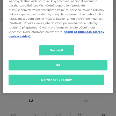
webových stránkách používali k vypracování personalizovaného
1/6
obsahu speciálně pro Vás, včetně doporučení produktů
přizpůsobených Vašim potřebám a zájmům, personalizované reklamy
Obrázky
360°
nebo k zapamatování vašich vybraných preferencí. Své rozhodnutí a
nastavení souborů cookie můžete kdykoli změnit výběrem možnosti
„Nastavit“. Pokud si nepřejete dostávat personalizované nabídky
produktů přizpůsobené Vašim preferencím, zvolte „Odmítnout
ONLY AT JD
všechny“. Další informace naleznete v
našich podmínkách ochrany
osobních údajů.
NIKE AIR MAX 95 BB BG JDSP
Nastavit
1990 Kč
2290 Kč
-13%
(Nejnižší cena za posledních 30 dní)
3490 Kč
-43%
(Původní cena)
OK
Dostupné Barvy
Odmítnout všechny
Vyberte velikost
EU
US
35,5
36
36,5
37,5
38