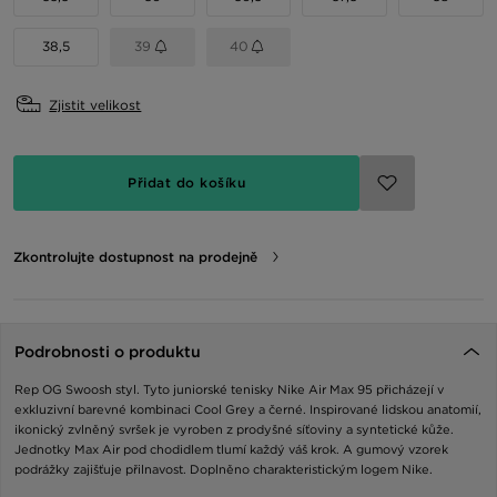
38,5
39
40
Zjistit velikost
Přidat do košíku
Zkontrolujte dostupnost na prodejně
Podrobnosti o produktu
Rep OG Swoosh styl. Tyto juniorské tenisky Nike Air Max 95 přicházejí v
exkluzivní barevné kombinaci Cool Grey a černé. Inspirované lidskou anatomií,
ikonický zvlněný svršek je vyroben z prodyšné síťoviny a syntetické kůže.
Jednotky Max Air pod chodidlem tlumí každý váš krok. A gumový vzorek
podrážky zajišťuje přilnavost. Doplněno charakteristickým logem Nike.