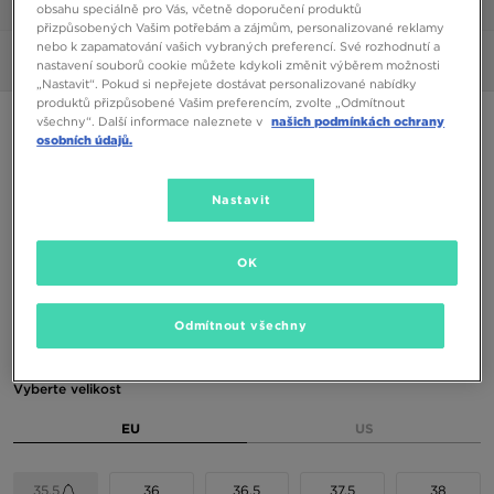
1/6
obsahu speciálně pro Vás, včetně doporučení produktů
přizpůsobených Vašim potřebám a zájmům, personalizované reklamy
nebo k zapamatování vašich vybraných preferencí. Své rozhodnutí a
Obrázky
360°
nastavení souborů cookie můžete kdykoli změnit výběrem možnosti
„Nastavit“. Pokud si nepřejete dostávat personalizované nabídky
produktů přizpůsobené Vašim preferencím, zvolte „Odmítnout
ONLY AT JD
všechny“. Další informace naleznete v
našich podmínkách ochrany
osobních údajů.
NIKE AIR MAX 95 BB BG
Nastavit
1690 Kč
1890 Kč
-11%
(Nejnižší cena za posledních 30 dní)
OK
3490 Kč
-52%
(Původní cena)
Dostupné Barvy
Odmítnout všechny
Vyberte velikost
EU
US
35,5
36
36,5
37,5
38