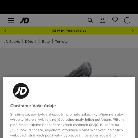
NEW IN Podívejte se
JD Sports
Dětské
Boty
Tenisky
Chráníme Vaše údaje
Snažíme se, aby bylo nakupování pro naše zákazníky příjemné a aby
výrobky, které si vybírají, nejlépe odpovídaly jejich potřebám. Přitom
plně respektujeme bezpečnost všech osobních údajů. Klikněte na
„OK“, pokud chcete, abychom informace o Vašem chování na našich
webových stránkách používali k vypracování personalizovaného