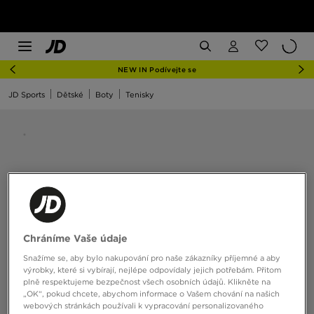
NEW IN Podívejte se
JD Sports
Dětské
Boty
Tenisky
Chráníme Vaše údaje
Snažíme se, aby bylo nakupování pro naše zákazníky příjemné a aby
výrobky, které si vybírají, nejlépe odpovídaly jejich potřebám. Přitom
plně respektujeme bezpečnost všech osobních údajů. Klikněte na
„OK“, pokud chcete, abychom informace o Vašem chování na našich
webových stránkách používali k vypracování personalizovaného