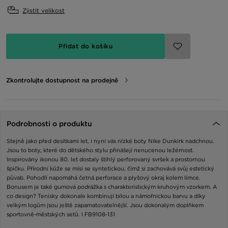
Zjistit velikost
Přidat do košíku
Zkontrolujte dostupnost na prodejně
Podrobnosti o produktu
Stejně jako před desítkami let, i nyní vás nízké boty Nike Dunkirk nadchnou.
Jsou to boty, které do dětského stylu přinášejí nenucenou ležérnost.
Inspirovány ikonou 80. let dostaly štíhlý perforovaný svršek a prostornou
špičku. Přírodní kůže se mísí se syntetickou, čímž si zachovává svůj estetický
půvab. Pohodlí napomáhá četná perforace a plyšový okraj kolem límce.
Bonusem je také gumová podrážka s charakteristickým kruhovým vzorkem. A
co design? Tenisky dokonale kombinují bílou a námořnickou barvu a díky
velkým logům jsou ještě zapamatovatelnější. Jsou dokonalým doplňkem
sportovně-městských setů. I FB9108-131