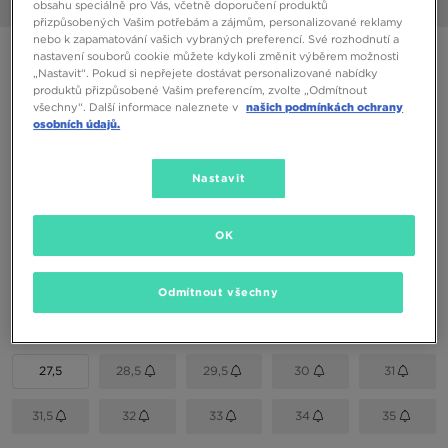
obsahu speciálně pro Vás, včetně doporučení produktů
1/6
přizpůsobených Vašim potřebám a zájmům, personalizované reklamy
nebo k zapamatování vašich vybraných preferencí. Své rozhodnutí a
NIKE DUNK LOW BP
nastavení souborů cookie můžete kdykoli změnit výběrem možnosti
„Nastavit“. Pokud si nepřejete dostávat personalizované nabídky
produktů přizpůsobené Vašim preferencím, zvolte „Odmítnout
všechny“. Další informace naleznete v
našich podmínkách ochrany
1090 Kč
osobních údajů.
1190 Kč
-8%
(Nejnižší cena za posledních 30 dní)
1690 Kč
-36%
(Původní cena)
Nastavit
Dostupné Barvy
OK
Vyberte velikost
Odmítnout všechny
EU
US
27,5
28,5
29,5
30
31
31,5
32
33
34
35