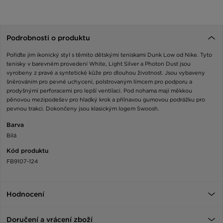
Podrobnosti o produktu
Pořiďte jim ikonický styl s těmito dětskými teniskami Dunk Low od Nike. Tyto
tenisky v barevném provedení White, Light Silver a Photon Dust jsou
vyrobeny z pravé a syntetické kůže pro dlouhou životnost. Jsou vybaveny
šněrováním pro pevné uchycení, polstrovaným límcem pro podporu a
prodyšnými perforacemi pro lepší ventilaci. Pod nohama mají měkkou
pěnovou mezipodešev pro hladký krok a přilnavou gumovou podrážku pro
pevnou trakci. Dokončeny jsou klasickým logem Swoosh.
Barva
Bílá
Kód produktu
FB9107-124
Hodnocení
Doručení a vrácení zboží