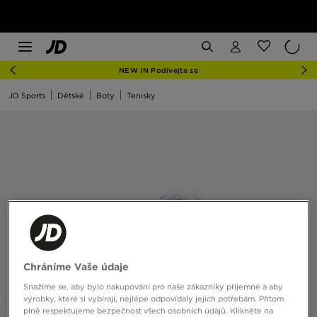
NEW IN Podívejte se
JD Sports
Dětské
Boty
Tenisky
Chráníme Vaše údaje
Snažíme se, aby bylo nakupování pro naše zákazníky příjemné a aby
výrobky, které si vybírají, nejlépe odpovídaly jejich potřebám. Přitom
plně respektujeme bezpečnost všech osobních údajů. Klikněte na