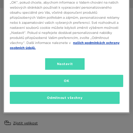
1/6
„OK“, pokud chcete, abychom informace o Vašem chování na našich
webových stránkách používali k vypracování personalizovaného
obsahu speciálně pro Vás, včetně doporučení produktů
NIKE DUNK LOW BTE
přizpůsobených Vašim potřebám a zájmům, personalizované reklamy
nebo k zapamatování vašich vybraných preferencí. Své rozhodnutí a
nastavení souborů cookie můžete kdykoli změnit výběrem možnosti
750 Kč
„Nastavit“. Pokud si nepřejete dostávat personalizované nabídky
produktů přizpůsobené Vašim preferencím, zvolte „Odmítnout
všechny“. Další informace naleznete v
našich podmínkách ochrany
Dostupné Barvy
osobních údajů.
Nastavit
Vyberte velikost
EU
US
OK
21
22
23,5
25
26
Odmítnout všechny
27
Zjistit velikost